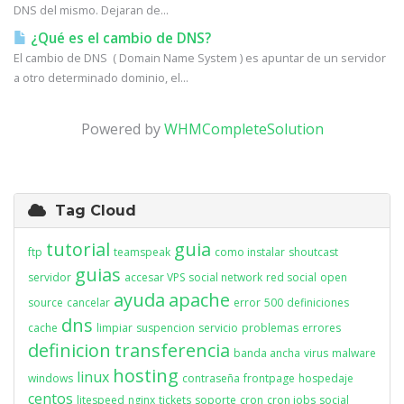
DNS del mismo. Dejaran de...
¿Qué es el cambio de DNS?
El cambio de DNS ( Domain Name System ) es apuntar de un servidor
a otro determinado dominio, el...
Powered by
WHMCompleteSolution
Tag Cloud
tutorial
guia
ftp
teamspeak
como instalar
shoutcast
guias
servidor
accesar VPS
social network
red social
open
ayuda
apache
source
cancelar
error
500
definiciones
dns
cache
limpiar
suspencion
servicio
problemas
errores
definicion
transferencia
banda ancha
virus
malware
hosting
linux
windows
contraseña
frontpage
hospedaje
centos
litespeed
nginx
tickets
soporte
cron
cron jobs
social