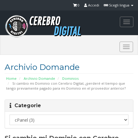
0
Accedi
Scegli lingua
Togg
navi
Togg
navi
Archivio Domande
Home
Archivio Domande
Dominios
Si cambio mi Dominio con Cerebro Digital, ¿perderé el tiempo que
tengo previamente pagado para mi Dominio en el proveedor anterior?
Categorie