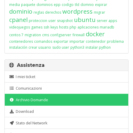
media
paquete
dominios
epp
codigo
tld
domnio
expirar
dominio
wordpress
reglas
derechos
migrar
cpanel
ubuntu
proteccion
user
snapshot
server apps
videojuegos
games
ssh
keys
hosts
php
aplicaciones
mariadb
docker
centos 7
migration
cms
configserver
firewall
contenedores
comandos
exportar
importar
contenedor
problema
instalación
crear usuario
sudo user
python3
instalar python
Assistenza
I miei ticket
Comunicazioni
Archivio Domande
Download
Stato del Network