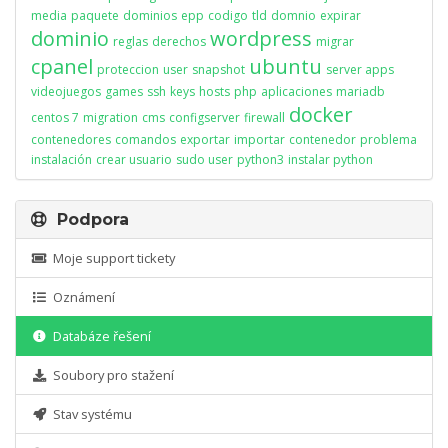
media
paquete
dominios
epp
codigo
tld
domnio
expirar
dominio
wordpress
reglas
derechos
migrar
cpanel
ubuntu
proteccion
user
snapshot
server apps
videojuegos
games
ssh
keys
hosts
php
aplicaciones
mariadb
docker
centos 7
migration
cms
configserver
firewall
contenedores
comandos
exportar
importar
contenedor
problema
instalación
crear usuario
sudo user
python3
instalar python
Podpora
Moje support tickety
Oznámení
Databáze řešení
Soubory pro stažení
Stav systému