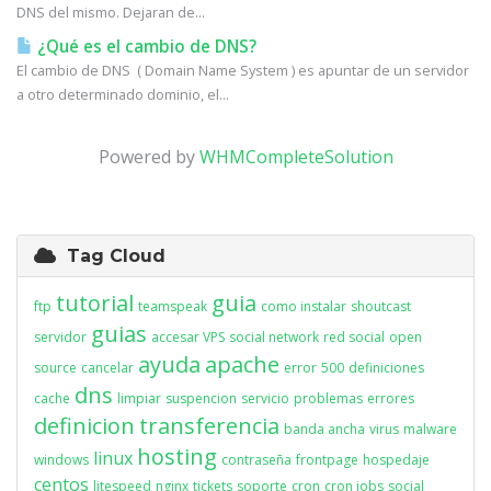
DNS del mismo. Dejaran de...
¿Qué es el cambio de DNS?
El cambio de DNS ( Domain Name System ) es apuntar de un servidor
a otro determinado dominio, el...
Powered by
WHMCompleteSolution
Tag Cloud
tutorial
guia
ftp
teamspeak
como instalar
shoutcast
guias
servidor
accesar VPS
social network
red social
open
ayuda
apache
source
cancelar
error
500
definiciones
dns
cache
limpiar
suspencion
servicio
problemas
errores
definicion
transferencia
banda ancha
virus
malware
hosting
linux
windows
contraseña
frontpage
hospedaje
centos
litespeed
nginx
tickets
soporte
cron
cron jobs
social