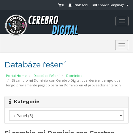
0
Přihlášení
Choose language
Togg
navi
Togg
navi
Databáze řešení
Portal Home
Databáze řešení
Dominios
Si cambio mi Dominio con Cerebro Digital, ¿perderé el tiempo que
tengo previamente pagado para mi Dominio en el proveedor anterior?
Kategorie