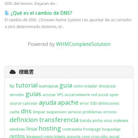
DNS del mismo. Dejaran de...
¿Qué es el cambio de DNS?
El cambio de DNS ( Domain Name System ) es apuntar de un servidor
a otro determinado dominio, el...
Powered by
WHMCompleteSolution
標籤雲
tutorial
guia
ftp
teamspeak
como instalar
shoutcast
guias
servidor
accesar VPS
social network
red social
open
ayuda
apache
source
cancelar
error
500
definiciones
dns
cache
limpiar
suspencion
servicio
problemas
errores
definicion
transferencia
banda ancha
virus
malware
hosting
linux
windows
contraseña
frontpage
hospedaje
centos
litespeed
nginx
tickets
soporte
cron
cron jobs
social