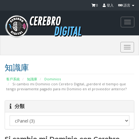
0
登入
語言
Togg
navi
Togg
navi
知識庫
客戶系統
知識庫
Dominios
Si cambio mi Dominio con Cerebro Digital, ¿perderé el tiempo que
tengo previamente pagado para mi Dominio en el proveedor anterior?
分類