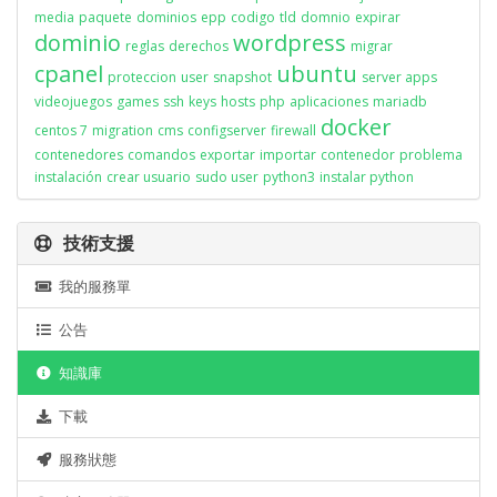
media
paquete
dominios
epp
codigo
tld
domnio
expirar
dominio
wordpress
reglas
derechos
migrar
cpanel
ubuntu
proteccion
user
snapshot
server apps
videojuegos
games
ssh
keys
hosts
php
aplicaciones
mariadb
docker
centos 7
migration
cms
configserver
firewall
contenedores
comandos
exportar
importar
contenedor
problema
instalación
crear usuario
sudo user
python3
instalar python
技術支援
我的服務單
公告
知識庫
下載
服務狀態