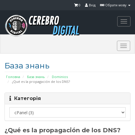
0
Вхід
Обрати мову
Togg
navi
Togg
navi
База знань
Головна
База знань
Dominios
¿Qué es la propagación de los DNS?
Категорія
¿Qué es la propagación de los DNS?