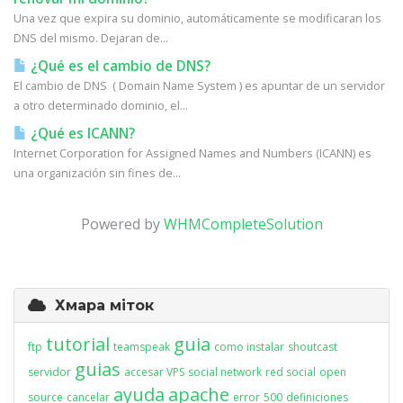
Una vez que expira su dominio, automáticamente se modificaran los
DNS del mismo. Dejaran de...
¿Qué es el cambio de DNS?
El cambio de DNS ( Domain Name System ) es apuntar de un servidor
a otro determinado dominio, el...
¿Qué es ICANN?
Internet Corporation for Assigned Names and Numbers (ICANN) es
una organización sin fines de...
Powered by
WHMCompleteSolution
Хмара міток
tutorial
guia
ftp
teamspeak
como instalar
shoutcast
guias
servidor
accesar VPS
social network
red social
open
ayuda
apache
source
cancelar
error
500
definiciones