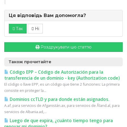
Ця відповідь Вам допомогла?
Так
Ні
Роздрукувати цю статтю
Також прочитайте
Código EPP – Código de Autorización para la
transferencia de un dominio - key (Authorization code)
El código o llave EPP, es un código que tiene 2 funciones: La primera
consiste en proteger la...
Dominios ccTLD y para donde están asignados.
A.af, para servicios de Afganistán.ax, para servicios de Åland.al, para
servicios de Albania.ad,...
Luego de que expira, ¿cuánto tiempo tengo para
renovar mi dominio?