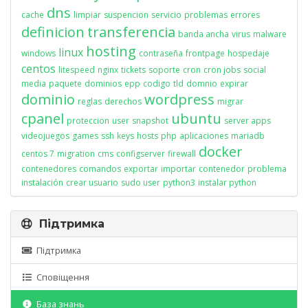
dns
cache
limpiar
suspencion
servicio
problemas
errores
definicion
transferencia
banda ancha
virus
malware
hosting
linux
windows
contraseña
frontpage
hospedaje
centos
litespeed
nginx
tickets
soporte
cron
cron jobs
social
media
paquete
dominios
epp
codigo
tld
domnio
expirar
dominio
wordpress
reglas
derechos
migrar
cpanel
ubuntu
proteccion
user
snapshot
server apps
videojuegos
games
ssh
keys
hosts
php
aplicaciones
mariadb
docker
centos 7
migration
cms
configserver
firewall
contenedores
comandos
exportar
importar
contenedor
problema
instalación
crear usuario
sudo user
python3
instalar python
Підтримка
Підтримка
Сповіщення
База знань