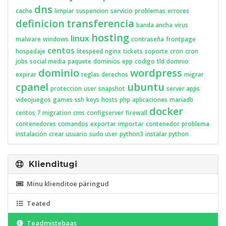
dns
cache
limpiar
suspencion
servicio
problemas
errores
definicion
transferencia
banda ancha
virus
hosting
linux
malware
windows
contraseña
frontpage
centos
hospedaje
litespeed
nginx
tickets
soporte
cron
cron
jobs
social media
paquete
dominios
epp
codigo
tld
domnio
dominio
wordpress
expirar
reglas
derechos
migrar
cpanel
ubuntu
proteccion
user
snapshot
server apps
videojuegos
games
ssh
keys
hosts
php
aplicaciones
mariadb
docker
centos 7
migration
cms
configserver
firewall
contenedores
comandos
exportar
importar
contenedor
problema
instalación
crear usuario
sudo user
python3
instalar python
Klienditugi
Minu klienditoe päringud
Teated
Teadmistebaas