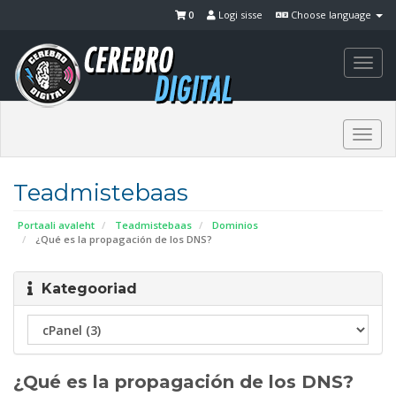
0
Logi sisse
Choose language
Togg
navi
Togg
navi
Teadmistebaas
Portaali avaleht
Teadmistebaas
Dominios
¿Qué es la propagación de los DNS?
Kategooriad
¿Qué es la propagación de los DNS?