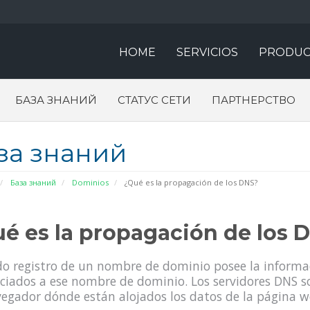
HOME
SERVICIOS
PRODUC
БАЗА ЗНАНИЙ
СТАТУС СЕТИ
ПАРТНЕРСТВО
за знаний
База знаний
Dominios
¿Qué es la propagación de los DNS?
é es la propagación de los 
o registro de un nombre de dominio posee la informac
ciados a ese nombre de dominio. Los servidores DNS so
egador dónde están alojados los datos de la página 