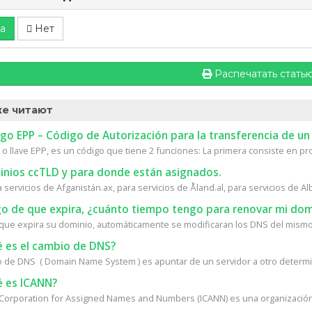
а
Нет
Распечатать стать
е читают
o EPP – Código de Autorización para la transferencia de un
 o llave EPP, es un código que tiene 2 funciones: La primera consiste en prot
nios ccTLD y para donde están asignados.
a servicios de Afganistán.ax, para servicios de Åland.al, para servicios de Alb
o de que expira, ¿cuánto tiempo tengo para renovar mi dom
que expira su dominio, automáticamente se modificaran los DNS del mismo.
 es el cambio de DNS?
o de DNS ( Domain Name System ) es apuntar de un servidor a otro determin
 es ICANN?
 Corporation for Assigned Names and Numbers (ICANN) es una organización s