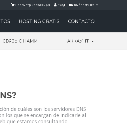
Просмотр корзины (
0
)
Вход
Выбор языка
TOS
HOSTING GRATIS
CONTACTO
СВЯЗЬ С НАМИ
АККАУНТ
DNS?
ión de cuáles son los servidores DNS
n los que se encargan de indicarle al
web que estamos consultando.