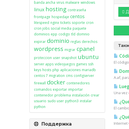
banda ancha
virus
malware
windows
hosting
linux
contraseña
Д
centos
frontpage
hospedaje
litespeed
nginx
tickets
soporte
cron
cron jobs
social media
paquete
dominios
epp
codigo
tld
domnio
dominio
expirar
reglas
derechos
Такж
wordpress
cpanel
migrar
ubuntu
Códig
proteccion
user
snapshot
El código
server apps
videojuegos
games
ssh
keys
hosts
php
aplicaciones
mariadb
Domi
centos 7
migration
cms
configserver
A.af, par
docker
firewall
contenedores
Lueg
comandos
exportar
importar
Una vez 
contenedor
problema
instalación
crear
usuario
sudo user
python3
instalar
¿Qué
python
El cambi
¿Qué
Internet
Поддержка