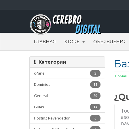
ГЛАВНАЯ
STORE
ОБЪЯВЛЕНИЯ
Ба
Категории
cPanel
3
Портал
Dominios
11
¿Qu
General
20
Guias
14
Tod
aso
Hosting Revendedor
6
nav