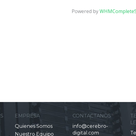
Powered by
WHMCompleteS
ES
EMPRESA
CONTACTANOS
T
L
Quienes Somos
info@cerebro-
digital.com
Te
Nuestro Equipo