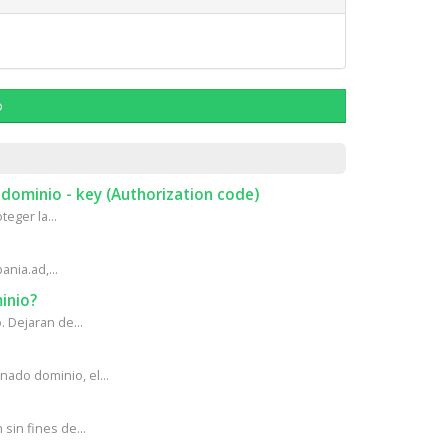
ю
 dominio - key (Authorization code)
eger la...
ania.ad,...
inio?
 Dejaran de...
ado dominio, el...
in fines de...