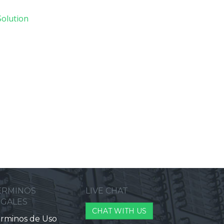
olution
ERMINOS
LIVE CHAT
EGALES
CHAT WITH US
rminos de Uso