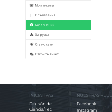
Мои тикеты
Объявления
База знаний
Загрузки
Статус сети
Открыть тикет
INICIATIVAS
NUESTRAS RED
Difusión de
Facebook
Ciencia/Tec
Instagram