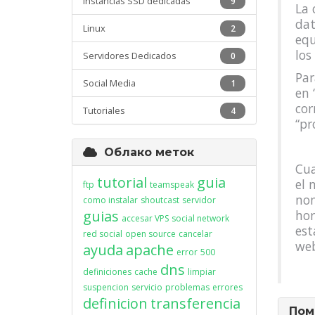
Instancias SSD dedicadas
9
La 
dat
Linux
2
equ
los
Servidores Dedicados
0
Par
Social Media
1
en 
cor
Tutoriales
4
“pr
Облако меток
Cua
tutorial
guia
el 
ftp
teamspeak
nom
como instalar
shoutcast
servidor
guias
hor
accesar VPS
social network
est
red social
open source
cancelar
web
ayuda
apache
error
500
dns
definiciones
cache
limpiar
suspencion
servicio
problemas
errores
definicion
transferencia
Пом