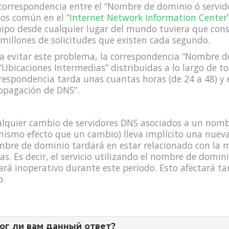
correspondencia entre el “Nombre de dominio ó servid
os común en el “
Internet Network Information Center
ipo desde cualquier lugar del mundo tuviera que cons
 millones de solicitudes que existen cada segundo.
a evitar este problema, la correspondencia “Nombre de
“Ubicaciones Intermedias” distribuidas a lo largo de t
respondencia tarda unas cuantas horas (de 24 a 48) y 
opagación de DNS”.
lquier cambio de servidores DNS asociados a un nombr
mismo efecto que un cambio) lleva implícito una nueva
bre de dominio tardará en estar relacionado con la m
as. Es decir, el servicio utilizando el nombre de domin
ará inoperativo durante este periodo. Esto afectará tan
.
ог ли вам данный ответ?