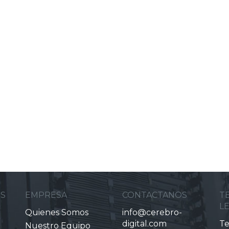
ES
EMPRESA
CONTACTANOS
T
L
Quienes Somos
info@cerebro-
digital.com
Te
Nuestro Equipo