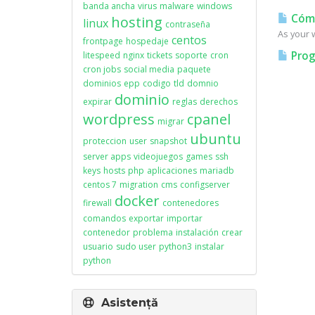
banda ancha
virus
malware
windows
Cómo
hosting
linux
contraseña
As your w
centos
frontpage
hospedaje
Prog
litespeed
nginx
tickets
soporte
cron
cron jobs
social media
paquete
dominios
epp
codigo
tld
domnio
dominio
expirar
reglas
derechos
wordpress
cpanel
migrar
ubuntu
proteccion
user
snapshot
server apps
videojuegos
games
ssh
keys
hosts
php
aplicaciones
mariadb
centos 7
migration
cms
configserver
docker
firewall
contenedores
comandos
exportar
importar
contenedor
problema
instalación
crear
usuario
sudo user
python3
instalar
python
Asistență