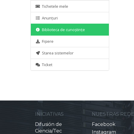
Tichetele mele
Anunțuri
Biblioteca de cunoștințe
Fișiere
Starea sistemelor
Ticket
INICIATIVAS
NUESTRAS RED
Difusión de
Facebook
Ciencia/Tec
Instagram