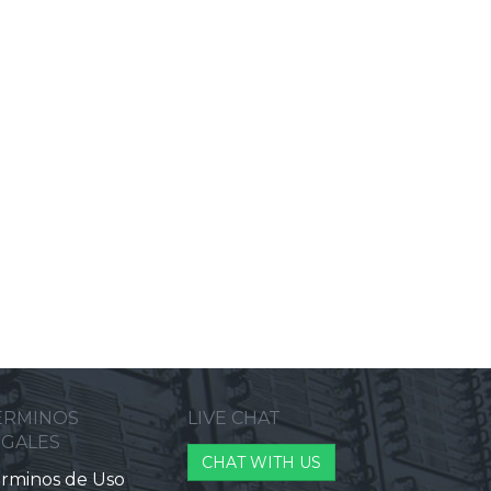
ERMINOS
LIVE CHAT
EGALES
CHAT WITH US
rminos de Uso