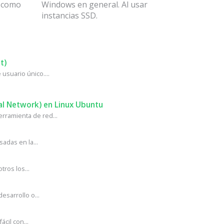
n como
Windows en general. Al usar
instancias SSD.
t)
usuario único....
al Network) en Linux Ubuntu
rramienta de red...
adas en la...
ros los...
sarrollo o...
cil con...