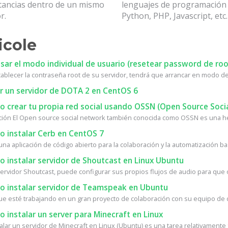
stancias dentro de un mismo
lenguajes de programació
r.
Python, PHP, Javascript, etc.
icole
ar el modo individual de usuario (resetear password de roo
tablecer la contraseña root de su servidor, tendrá que arrancar en modo de 
r un servidor de DOTA 2 en CentOS 6
 crear tu propia red social usando OSSN (Open Source Soci
ción El Open source social network también conocida como OSSN es una he
 instalar Cerb en CentOS 7
na aplicación de código abierto para la colaboración y la automatización bas
 instalar servidor de Shoutcast en Linux Ubuntu
ervidor Shoutcast, puede configurar sus propios flujos de audio para que ot
 instalar servidor de Teamspeak en Ubuntu
ue esté trabajando en un gran proyecto de colaboración con su equipo de de
instalar un server para Minecraft en Linux
alar un servidor de Minecraft en Linux (Ubuntu) es una tarea relativamente fá