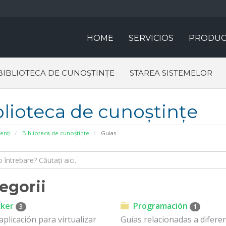
HOME
SERVICIOS
PRODUC
BIBLIOTECA DE CUNOȘTINȚE
STAREA SISTEMELOR
blioteca de cunoștințe
ienți
Biblioteca de cunoștințe
Guias
egorii
ker
Programación
3
1
aplicación para virtualizar
Guías relacionadas a difere