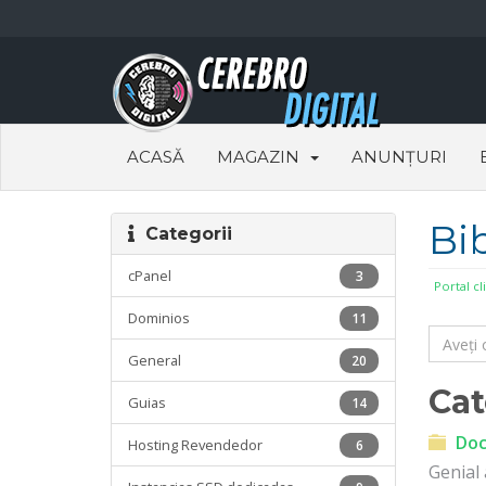
ACASĂ
MAGAZIN
ANUNȚURI
Bi
Categorii
cPanel
3
Portal cl
Dominios
11
General
20
Cat
Guias
14
Doc
Hosting Revendedor
6
Genial 