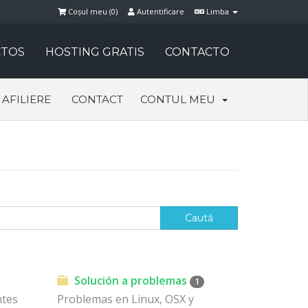
Coșul meu (
0
)
Autentificare
Limba
TOS
HOSTING GRATIS
CONTACTO
AFILIERE
CONTACT
CONTUL MEU
Solución a problemas
1
ntes
Problemas en Linux, OSX y