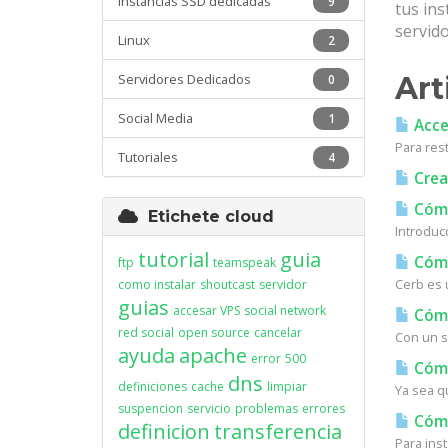
Instancias SSD dedicadas
9
tus in
servido
Linux
2
Servidores Dedicados
Art
0
Social Media
1
Acces
Para res
Tutoriales
4
Crea
Cómo
Etichete cloud
Introduc
tutorial
guia
Cómo
ftp
teamspeak
Cerb es u
como instalar
shoutcast
servidor
guias
accesar VPS
social network
Cómo
red social
open source
cancelar
Con un s
ayuda
apache
error
500
Cómo
dns
definiciones
cache
limpiar
Ya sea q
suspencion
servicio
problemas
errores
Cómo 
definicion
transferencia
Para inst