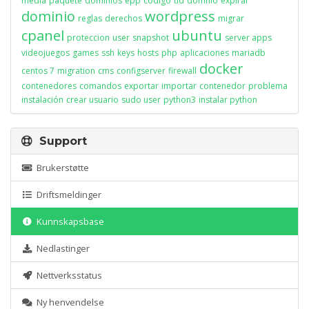
media
paquete
dominios
epp
codigo
tld
domnio
expirar
dominio
wordpress
reglas
derechos
migrar
cpanel
ubuntu
proteccion
user
snapshot
server apps
videojuegos
games
ssh
keys
hosts
php
aplicaciones
mariadb
docker
centos 7
migration
cms
configserver
firewall
contenedores
comandos
exportar
importar
contenedor
problema
instalación
crear usuario
sudo user
python3
instalar python
Support
Brukerstøtte
Driftsmeldinger
Kunnskapsbase
Nedlastinger
Nettverksstatus
Ny henvendelse