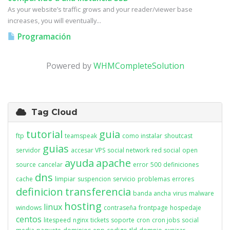
As your website’s traffic grows and your reader/viewer base
increases, you will eventually...
Programación
Powered by
WHMCompleteSolution
Tag Cloud
tutorial
guia
ftp
teamspeak
como instalar
shoutcast
guias
servidor
accesar VPS
social network
red social
open
ayuda
apache
source
cancelar
error
500
definiciones
dns
cache
limpiar
suspencion
servicio
problemas
errores
definicion
transferencia
banda ancha
virus
malware
hosting
linux
windows
contraseña
frontpage
hospedaje
centos
litespeed
nginx
tickets
soporte
cron
cron jobs
social