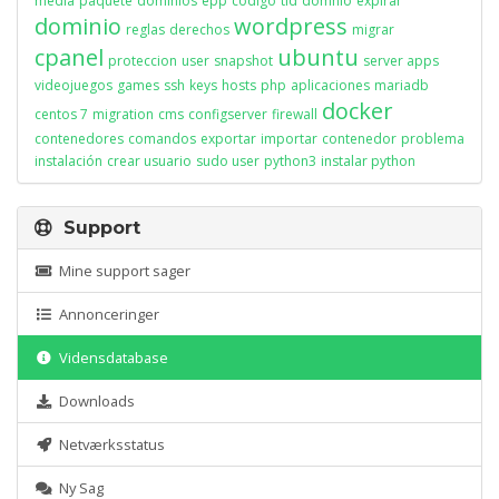
media
paquete
dominios
epp
codigo
tld
domnio
expirar
dominio
wordpress
reglas
derechos
migrar
cpanel
ubuntu
proteccion
user
snapshot
server apps
videojuegos
games
ssh
keys
hosts
php
aplicaciones
mariadb
docker
centos 7
migration
cms
configserver
firewall
contenedores
comandos
exportar
importar
contenedor
problema
instalación
crear usuario
sudo user
python3
instalar python
Support
Mine support sager
Annonceringer
Vidensdatabase
Downloads
Netværksstatus
Ny Sag