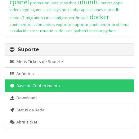
cpanel
ubuntu
proteccion
user
snapshot
server apps
videojuegos
games
ssh
keys
hosts
php
aplicaciones
mariadb
docker
centos 7
migration
cms
configserver
firewall
contenedores
comandos
exportar
importar
contenedor
problema
instalación
crear usuario
sudo user
python3
instalar python
Suporte
Meus Tickets de Suporte
Anúncios
Base de Conhecimento
Downloads
Status da Rede
Abrir Ticket