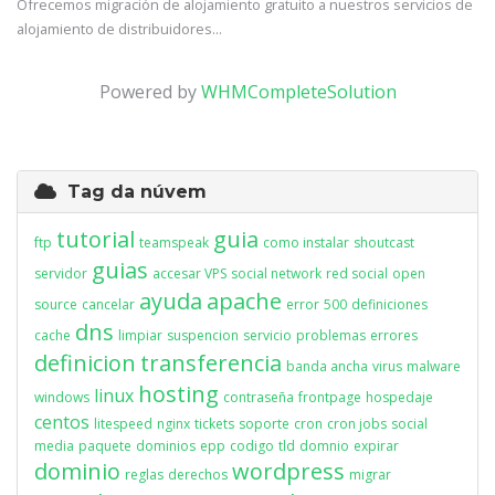
Ofrecemos migración de alojamiento gratuito a nuestros servicios de
alojamiento de distribuidores...
Powered by
WHMCompleteSolution
Tag da núvem
tutorial
guia
ftp
teamspeak
como instalar
shoutcast
guias
servidor
accesar VPS
social network
red social
open
ayuda
apache
source
cancelar
error
500
definiciones
dns
cache
limpiar
suspencion
servicio
problemas
errores
definicion
transferencia
banda ancha
virus
malware
hosting
linux
windows
contraseña
frontpage
hospedaje
centos
litespeed
nginx
tickets
soporte
cron
cron jobs
social
media
paquete
dominios
epp
codigo
tld
domnio
expirar
dominio
wordpress
reglas
derechos
migrar