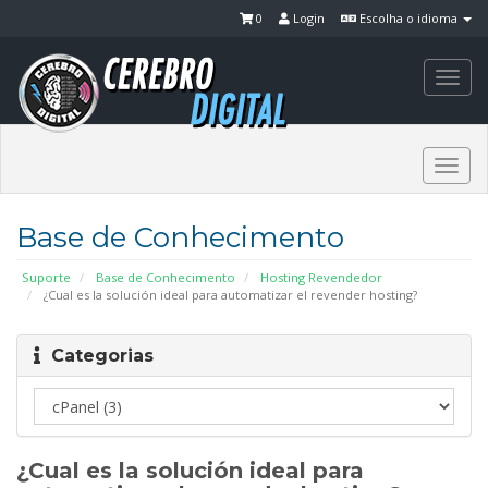
0
Login
Escolha o idioma
Togg
navi
Togg
navi
Base de Conhecimento
Suporte
Base de Conhecimento
Hosting Revendedor
¿Cual es la solución ideal para automatizar el revender hosting?
Categorias
¿Cual es la solución ideal para