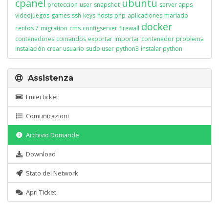
cpanel
ubuntu
proteccion
user
snapshot
server apps
videojuegos
games
ssh
keys
hosts
php
aplicaciones
mariadb
docker
centos 7
migration
cms
configserver
firewall
contenedores
comandos
exportar
importar
contenedor
problema
instalación
crear usuario
sudo user
python3
instalar python
Assistenza
I miei ticket
Comunicazioni
Archivio Domande
Download
Stato del Network
Apri Ticket