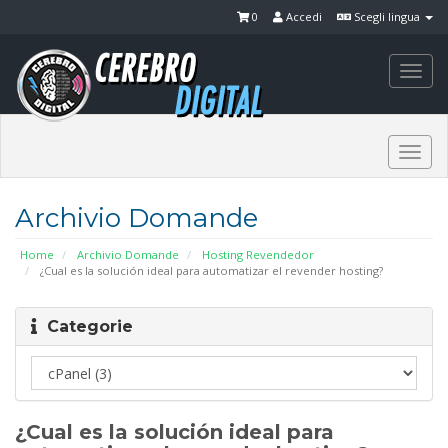
0
Accedi
Scegli lingua
Togg
navi
Togg
navi
Archivio Domande
Home
Archivio Domande
Hosting Revendedor
¿Cual es la solución ideal para automatizar el revender hosting?
Categorie
¿Cual es la solución ideal para