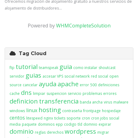
Ofrecemos migración de alojamiento gratuito a nuestros servicios de
alojamiento de distribuidores...
Powered by
WHMCompleteSolution
Tag Cloud
tutorial
guia
ftp
teamspeak
como instalar
shoutcast
guias
servidor
accesar VPS
social network
red social
open
ayuda
apache
source
cancelar
error
500
definiciones
dns
cache
limpiar
suspencion
servicio
problemas
errores
definicion
transferencia
banda ancha
virus
malware
hosting
linux
windows
contraseña
frontpage
hospedaje
centos
litespeed
nginx
tickets
soporte
cron
cron jobs
social
media
paquete
dominios
epp
codigo
tld
domnio
expirar
dominio
wordpress
reglas
derechos
migrar