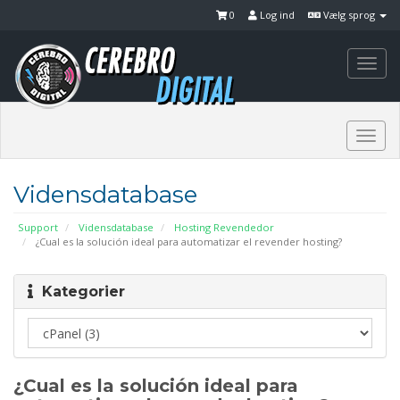
0
Log ind
Vælg sprog
Togg
navi
Togg
navi
Vidensdatabase
Support
Vidensdatabase
Hosting Revendedor
¿Cual es la solución ideal para automatizar el revender hosting?
Kategorier
¿Cual es la solución ideal para