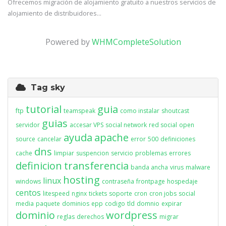
Ofrecemos migración de alojamiento gratuito a nuestros servicios de
alojamiento de distribuidores...
Powered by
WHMCompleteSolution
Tag sky
tutorial
guia
ftp
teamspeak
como instalar
shoutcast
guias
servidor
accesar VPS
social network
red social
open
ayuda
apache
source
cancelar
error
500
definiciones
dns
cache
limpiar
suspencion
servicio
problemas
errores
definicion
transferencia
banda ancha
virus
malware
hosting
linux
windows
contraseña
frontpage
hospedaje
centos
litespeed
nginx
tickets
soporte
cron
cron jobs
social
media
paquete
dominios
epp
codigo
tld
domnio
expirar
dominio
wordpress
reglas
derechos
migrar