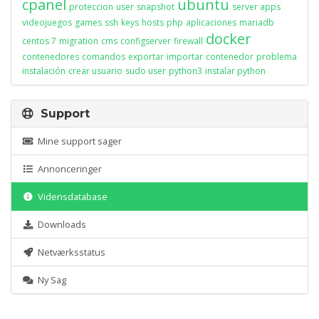
cpanel
ubuntu
proteccion
user
snapshot
server apps
videojuegos
games
ssh
keys
hosts
php
aplicaciones
mariadb
docker
centos 7
migration
cms
configserver
firewall
contenedores
comandos
exportar
importar
contenedor
problema
instalación
crear usuario
sudo user
python3
instalar python
Support
Mine support sager
Annonceringer
Vidensdatabase
Downloads
Netværksstatus
Ny Sag