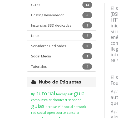
Guias
14
El 
(BS
Hosting Revendedor
6
HTT
ini
Instancias SSD dedicadas
9
Su 
Linux
2
ené
con
Servidores Dedicados
0
lle
int
Social Media
1
NCS
Tutoriales
4
El 
Nube de Etiquetas
Fou
Apa
tutorial
guia
ftp
teamspeak
aut
como instalar
shoutcast
servidor
que
guias
accesar VPS
social network
Apa
red social
open source
cancelar
Alc