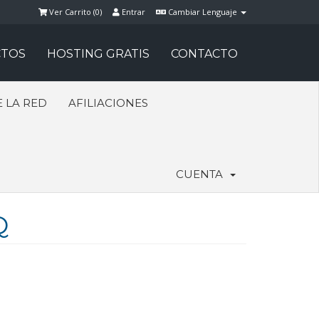
Ver Carrito (
0
)
Entrar
Cambiar Lenguaje
TOS
HOSTING GRATIS
CONTACTO
 LA RED
AFILIACIONES
CUENTA
Q