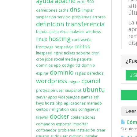
ayuda
apache
error
500
sit
dns
definiciones
cache
limpiar
últ
suspencion
servicio
problemas
errores
La 
definicion
transferencia
apr
banda ancha
virus
malware
windows
rem
hosting
linux
contraseña
dis
centos
frontpage
hospedaje
litespeed
nginx
tickets
soporte
cron
cron jobs
social media
paquete
¿Fue
dominios
epp
codigo
tld
domnio
dominio
expirar
reglas
derechos
Si
wordpress
cpanel
migrar
ubuntu
proteccion
user
snapshot
server apps
videojuegos
games
ssh
keys
hosts
php
aplicaciones
mariadb
centos 7
migration
cms
configserver
Leer
docker
firewall
contenedores
Cómo
comandos
exportar
importar
Si quiere
contenedor
problema
instalación
crear
usuario
sudo user
python3
instalar