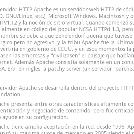
servidor HTTP Apache es un servidor web HTTP de códi
D, GNU/Linux, etc.), Microsoft Windows, Macintosh y 
P/1.12 y la noción de sitio virtual. Cuando comenzó s
cialmente en código del popular NCSA HTTPd 1.3, pero 
nombre se debe a que Behelendorf quería que tuviese l
rgico pero no agresivo, y la tribu Apache fue la última
vertiría en gobierno de EEUU, y en esos momentos la 
gasen las empresas y "civilizasen" el paisaje que había
ernet. Además Apache consistía solamente en un conjun
A. Era, en inglés, a patchy server (un servidor "parche
servidor Apache se desarrolla dentro del proyecto HTTP
ndation.
che presenta entre otras características altamente co
enticación y negociado de contenido, pero fue criticado
 ayude en su configuración.
che tiene amplia aceptación en la red: desde 1996, Ap
anzó su máxima cuota de mercado en 2005 siendo el s