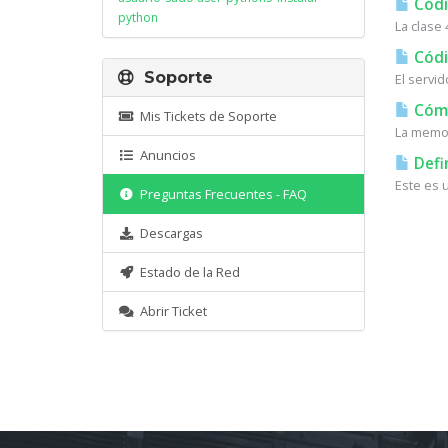
Códi
python
La clase 
Códi
Soporte
El servi
Cómo 
Mis Tickets de Soporte
La memor
Anuncios
Defi
Este es 
Preguntas Frecuentes - FAQ
Descargas
Estado de la Red
Abrir Ticket