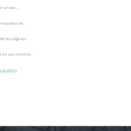
r errado....
respuesta de...
e las páginas...
en sus servicios...
olution