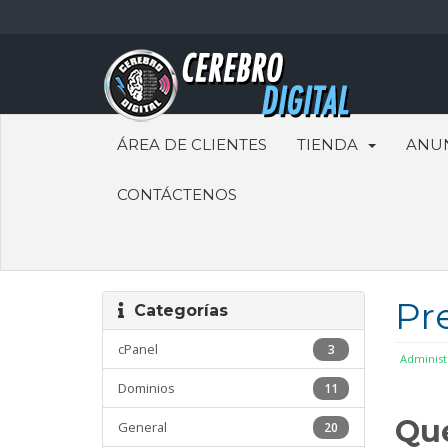
ÁREA DE CLIENTES
TIENDA
ANU
CONTÁCTENOS
Pr
Categorías
cPanel
3
Administ
Dominios
11
Qué
General
20