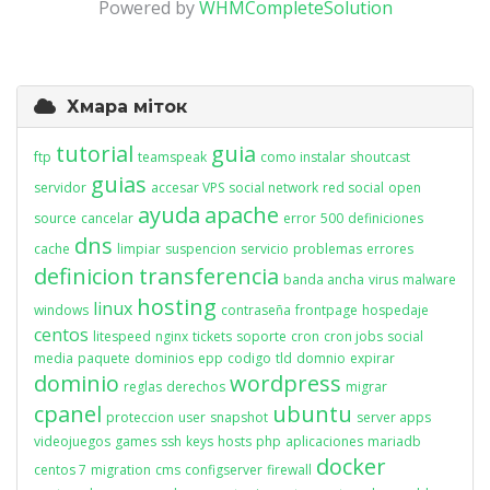
Powered by
WHMCompleteSolution
Хмара міток
tutorial
guia
ftp
teamspeak
como instalar
shoutcast
guias
servidor
accesar VPS
social network
red social
open
ayuda
apache
source
cancelar
error
500
definiciones
dns
cache
limpiar
suspencion
servicio
problemas
errores
definicion
transferencia
banda ancha
virus
malware
hosting
linux
windows
contraseña
frontpage
hospedaje
centos
litespeed
nginx
tickets
soporte
cron
cron jobs
social
media
paquete
dominios
epp
codigo
tld
domnio
expirar
dominio
wordpress
reglas
derechos
migrar
cpanel
ubuntu
proteccion
user
snapshot
server apps
videojuegos
games
ssh
keys
hosts
php
aplicaciones
mariadb
docker
centos 7
migration
cms
configserver
firewall