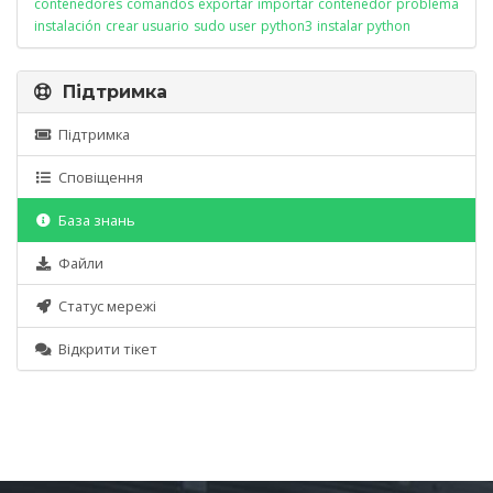
contenedores
comandos
exportar
importar
contenedor
problema
instalación
crear usuario
sudo user
python3
instalar python
Підтримка
Підтримка
Сповіщення
База знань
Файли
Статус мережі
Відкрити тікет