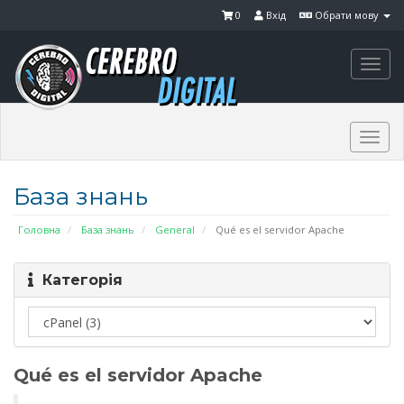
0
Вхід
Обрати мову
Togg
navi
Togg
navi
База знань
Головна
База знань
General
Qué es el servidor Apache
Категорія
Qué es el servidor Apache