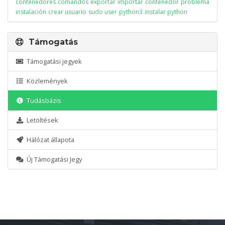
contenedores
comandos
exportar
importar
contenedor
problema
instalación
crear usuario
sudo user
python3
instalar python
Támogatás
Támogatási jegyek
Közlemények
Tudásbázis
Letöltések
Hálózat állapota
Új Támogatási Jegy