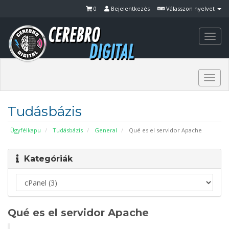
0
Bejelentkezés
Válasszon nyelvet
Togg
navi
Togg
navi
Tudásbázis
Ügyfélkapu
Tudásbázis
General
Qué es el servidor Apache
Kategóriák
Qué es el servidor Apache