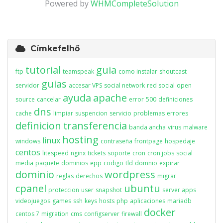
Powered by
WHMCompleteSolution
Címkefelhő
tutorial
guia
ftp
teamspeak
como instalar
shoutcast
guias
servidor
accesar VPS
social network
red social
open
ayuda
apache
source
cancelar
error
500
definiciones
dns
cache
limpiar
suspencion
servicio
problemas
errores
definicion
transferencia
banda ancha
virus
malware
hosting
linux
windows
contraseña
frontpage
hospedaje
centos
litespeed
nginx
tickets
soporte
cron
cron jobs
social
media
paquete
dominios
epp
codigo
tld
domnio
expirar
dominio
wordpress
reglas
derechos
migrar
cpanel
ubuntu
proteccion
user
snapshot
server apps
videojuegos
games
ssh
keys
hosts
php
aplicaciones
mariadb
docker
centos 7
migration
cms
configserver
firewall