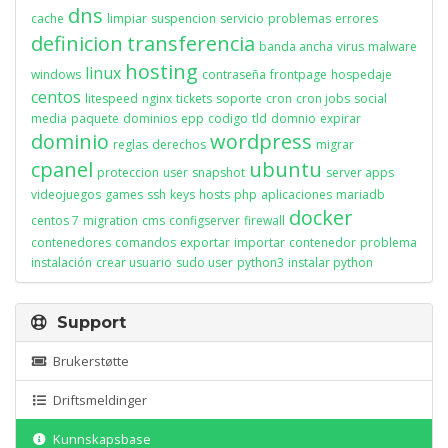
dns
cache
limpiar
suspencion
servicio
problemas
errores
definicion
transferencia
banda ancha
virus
malware
hosting
linux
windows
contraseña
frontpage
hospedaje
centos
litespeed
nginx
tickets
soporte
cron
cron jobs
social
media
paquete
dominios
epp
codigo
tld
domnio
expirar
dominio
wordpress
reglas
derechos
migrar
cpanel
ubuntu
proteccion
user
snapshot
server apps
videojuegos
games
ssh
keys
hosts
php
aplicaciones
mariadb
docker
centos 7
migration
cms
configserver
firewall
contenedores
comandos
exportar
importar
contenedor
problema
instalación
crear usuario
sudo user
python3
instalar python
Support
Brukerstøtte
Driftsmeldinger
Kunnskapsbase