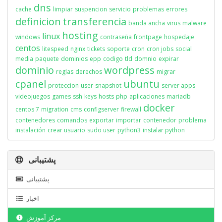
dns
cache
limpiar
suspencion
servicio
problemas
errores
definicion
transferencia
banda ancha
virus
malware
hosting
linux
windows
contraseña
frontpage
hospedaje
centos
litespeed
nginx
tickets
soporte
cron
cron jobs
social
media
paquete
dominios
epp
codigo
tld
domnio
expirar
dominio
wordpress
reglas
derechos
migrar
cpanel
ubuntu
proteccion
user
snapshot
server apps
videojuegos
games
ssh
keys
hosts
php
aplicaciones
mariadb
docker
centos 7
migration
cms
configserver
firewall
contenedores
comandos
exportar
importar
contenedor
problema
instalación
crear usuario
sudo user
python3
instalar python
پشتیبانی
پشتیبانی
اخبار
مرکز آموزش