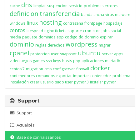
dns
cache
limpiar
suspencion
servicio
problemas
errores
definicion
transferencia
banda ancha
virus
malware
hosting
linux
windows
contraseña
frontpage
hospedaje
centos
litespeed
nginx
tickets
soporte
cron
cron jobs
social
media
paquete
dominios
epp
codigo
tld
domnio
expirar
dominio
wordpress
reglas
derechos
migrar
cpanel
ubuntu
proteccion
user
snapshot
server apps
videojuegos
games
ssh
keys
hosts
php
aplicaciones
mariadb
docker
centos 7
migration
cms
configserver
firewall
contenedores
comandos
exportar
importar
contenedor
problema
instalación
crear usuario
sudo user
python3
instalar python
Support
Support
Actualités
Base de connaissances