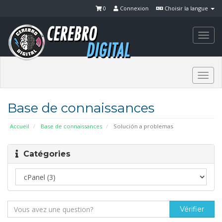
0
Connexion
Choisir la langue
Togg
navi
Togg
navi
Base de connaissances
Accueil
Base de connaissances
Solución a problemas
Catégories