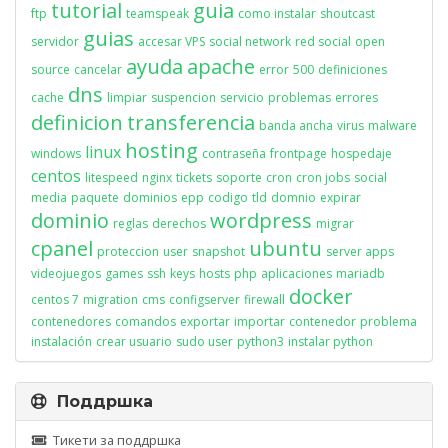
tutorial
guia
ftp
teamspeak
como instalar
shoutcast
guias
servidor
accesar VPS
social network
red social
open
ayuda
apache
source
cancelar
error
500
definiciones
dns
cache
limpiar
suspencion
servicio
problemas
errores
definicion
transferencia
banda ancha
virus
malware
hosting
linux
windows
contraseña
frontpage
hospedaje
centos
litespeed
nginx
tickets
soporte
cron
cron jobs
social
media
paquete
dominios
epp
codigo
tld
domnio
expirar
dominio
wordpress
reglas
derechos
migrar
cpanel
ubuntu
proteccion
user
snapshot
server apps
videojuegos
games
ssh
keys
hosts
php
aplicaciones
mariadb
docker
centos 7
migration
cms
configserver
firewall
contenedores
comandos
exportar
importar
contenedor
problema
instalación
crear usuario
sudo user
python3
instalar python
Поддршка
Тикети за поддршка