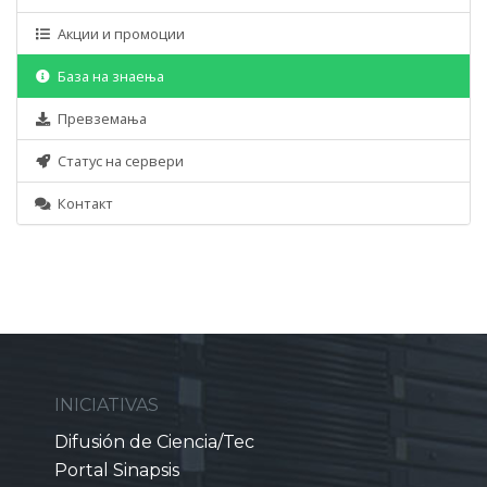
Акции и промоции
База на знаења
Превземања
Статус на сервери
Контакт
INICIATIVAS
Difusión de Ciencia/Tec
Portal Sinapsis