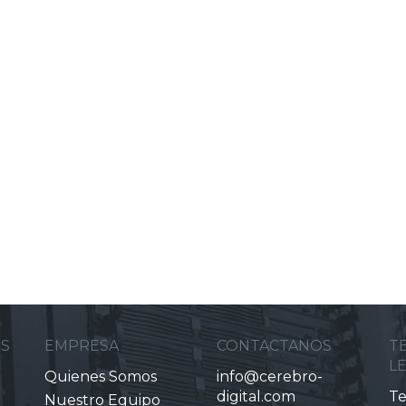
ES
EMPRESA
CONTACTANOS
T
L
Quienes Somos
info@cerebro-
digital.com
Te
Nuestro Equipo