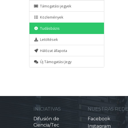
Támogatási jegyek
Közlemények
Tudásbázis
Letöltések
Hálózat állapota
Új Támogatási Jegy
INICIATIVAS
NUESTRAS RED
Difusión de
Facebook
Ciencia/Tec
Instagram