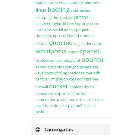
banda ancha
virus
malware
windows
hosting
linux
contraseña
centos
frontpage
hospedaje
litespeed
nginx
tickets
soporte
cron
cron jobs
social media
paquete
dominios
epp
codigo
tld
domnio
dominio
expirar
reglas
derechos
wordpress
cpanel
migrar
ubuntu
proteccion
user
snapshot
server apps
videojuegos
games
ssh
keys
hosts
php
aplicaciones
mariadb
centos 7
migration
cms
configserver
docker
firewall
contenedores
comandos
exportar
importar
contenedor
problema
instalación
crear
usuario
sudo user
python3
instalar
python
Támogatás