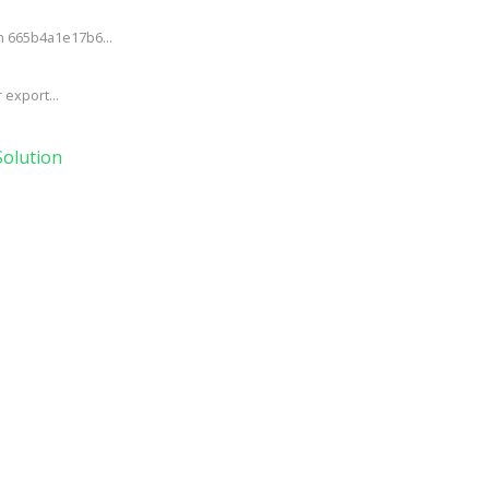
h 665b4a1e17b6...
export...
olution