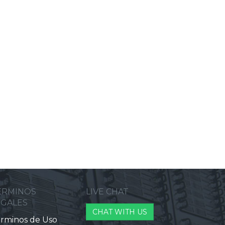
ERMINOS
LIVE CHAT
EGALES
CHAT WITH US
rminos de Uso