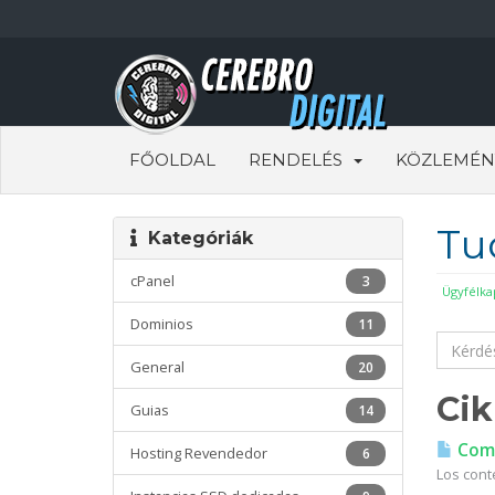
FŐOLDAL
RENDELÉS
KÖZLEMÉN
Tu
Kategóriák
cPanel
3
Ügyfélka
Dominios
11
General
20
Ci
Guias
14
Coma
Hosting Revendedor
6
Los cont