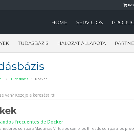
Kos
HOME
SERVICIOS
PRODUC
YEK
TUDÁSBÁZIS
HÁLÓZAT ÁLLAPOTA
PARTNE
dásbázis
pu
Tudásbázis
Docker
kkek
ndos frecuentes de Docker
enedores son para Maquinas Virtuales como los threads son para los proc