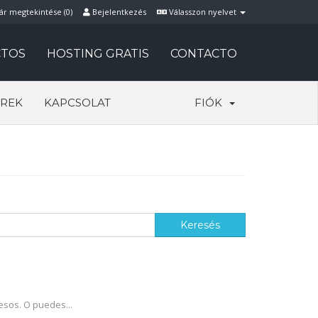
ár megtekintése (
0
)
Bejelentkezés
Válasszon nyelvet
TOS
HOSTING GRATIS
CONTACTO
REK
KAPCSOLAT
FIÓK
esos. O puedes...