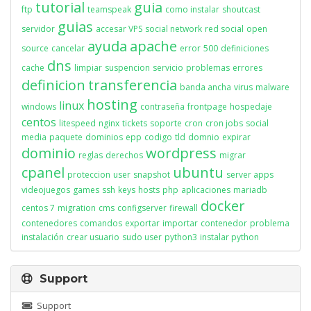
tutorial
guia
ftp
teamspeak
como instalar
shoutcast
guias
servidor
accesar VPS
social network
red social
open
ayuda
apache
source
cancelar
error
500
definiciones
dns
cache
limpiar
suspencion
servicio
problemas
errores
definicion
transferencia
banda ancha
virus
malware
hosting
linux
windows
contraseña
frontpage
hospedaje
centos
litespeed
nginx
tickets
soporte
cron
cron jobs
social
media
paquete
dominios
epp
codigo
tld
domnio
expirar
dominio
wordpress
reglas
derechos
migrar
cpanel
ubuntu
proteccion
user
snapshot
server apps
videojuegos
games
ssh
keys
hosts
php
aplicaciones
mariadb
docker
centos 7
migration
cms
configserver
firewall
contenedores
comandos
exportar
importar
contenedor
problema
instalación
crear usuario
sudo user
python3
instalar python
Support
Support