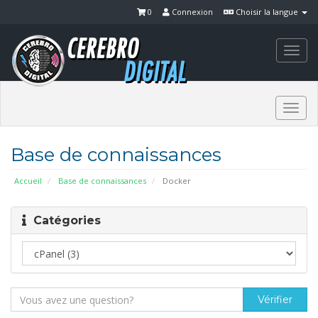
0
Connexion
Choisir la langue
Togg
navi
Togg
navi
Base de connaissances
Accueil
Base de connaissances
Docker
Catégories