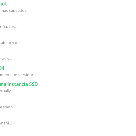
hot
mas causados...
ña. Las...
tuito y de...
as y...
04
enta un servidor...
na instancia SSD
ually...
estado...
nará...