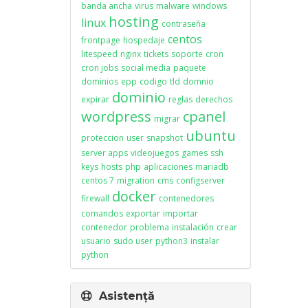
banda ancha
virus
malware
windows
hosting
linux
contraseña
centos
frontpage
hospedaje
litespeed
nginx
tickets
soporte
cron
cron jobs
social media
paquete
dominios
epp
codigo
tld
domnio
dominio
expirar
reglas
derechos
wordpress
cpanel
migrar
ubuntu
proteccion
user
snapshot
server apps
videojuegos
games
ssh
keys
hosts
php
aplicaciones
mariadb
centos 7
migration
cms
configserver
docker
firewall
contenedores
comandos
exportar
importar
contenedor
problema
instalación
crear
usuario
sudo user
python3
instalar
python
Asistență