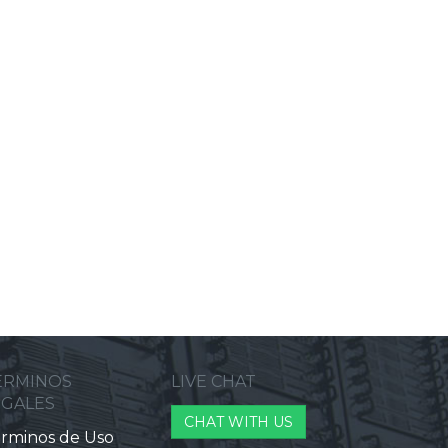
ERMINOS
LIVE CHAT
EGALES
CHAT WITH US
rminos de Uso