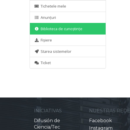
Tichetele mele
Anunțuri
Biblioteca de cunoștințe
Fișiere
Starea sistemelor
Ticket
INICIATIVAS
NUESTRAS RED
Difusión de
Facebook
Ciencia/Tec
Instagram