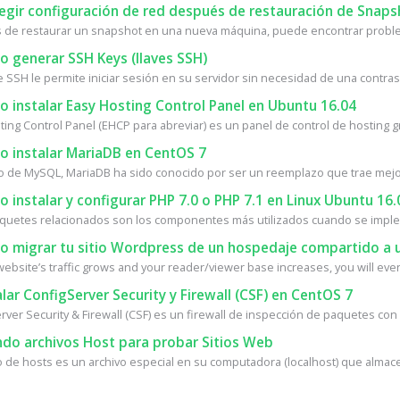
egir configuración de red después de restauración de Snaps
de restaurar un snapshot en una nueva máquina, puede encontrar proble
 generar SSH Keys (llaves SSH)
e SSH le permite iniciar sesión en su servidor sin necesidad de una contrase
 instalar Easy Hosting Control Panel en Ubuntu 16.04
ing Control Panel (EHCP para abreviar) es un panel de control de hosting gra
 instalar MariaDB en CentOS 7
o de MySQL, MariaDB ha sido conocido por ser un reemplazo que trae mejor
instalar y configurar PHP 7.0 o PHP 7.1 en Linux Ubuntu 16.
quetes relacionados son los componentes más utilizados cuando se implem
 migrar tu sitio Wordpress de un hospedaje compartido a u
ebsite’s traffic grows and your reader/viewer base increases, you will event
lar ConfigServer Security y Firewall (CSF) en CentOS 7
ver Security & Firewall (CSF) es un firewall de inspección de paquetes con 
do archivos Host para probar Sitios Web
vo de hosts es un archivo especial en su computadora (localhost) que almace