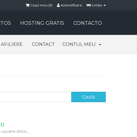
Coșul meu (
0
)
Autentificare
Limba
TOS
HOSTING GRATIS
CONTACTO
AFILIERE
CONTACT
CONTUL MEU
t)
usuario único....