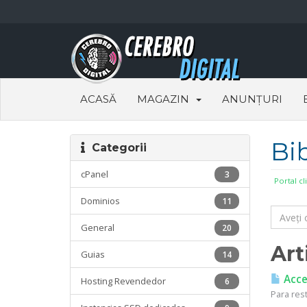
ACASĂ
MAGAZIN
ANUNȚURI
Bi
Categorii
cPanel
3
Portal cl
Dominios
11
General
20
Art
Guias
14
Acces
Hosting Revendedor
6
Para res