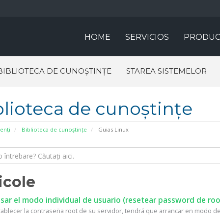
HOME
SERVICIOS
PRODUC
BIBLIOTECA DE CUNOȘTINȚE
STAREA SISTEMELOR
blioteca de cunoștințe
ienți
Biblioteca de cunoștințe
Guias Linux
icole
ar el modo individual de usuario (resetear password de roo
tablecer la contraseña root de su servidor, tendrá que arrancar en modo de 