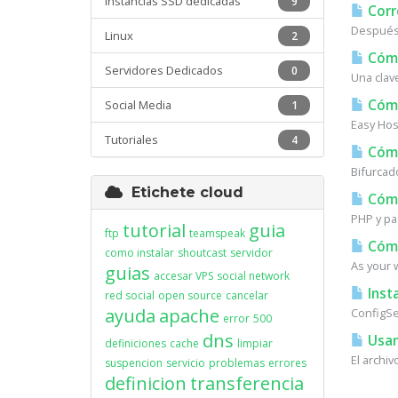
Instancias SSD dedicadas
9
Corr
Después 
Linux
2
Cómo
Servidores Dedicados
0
Una clav
Cómo
Social Media
1
Easy Host
Tutoriales
4
Cómo
Bifurcad
Etichete cloud
Cómo 
PHP y pa
tutorial
guia
ftp
teamspeak
Cómo
como instalar
shoutcast
servidor
As your w
guias
accesar VPS
social network
Insta
red social
open source
cancelar
ayuda
apache
ConfigSer
error
500
dns
Usan
definiciones
cache
limpiar
El archi
suspencion
servicio
problemas
errores
definicion
transferencia