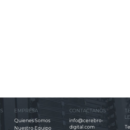
ES
EMPRESA
CONTACTANOS
T
L
Quienes Somos
info@cerebro-
digital.com
Te
Nuestro Equipo