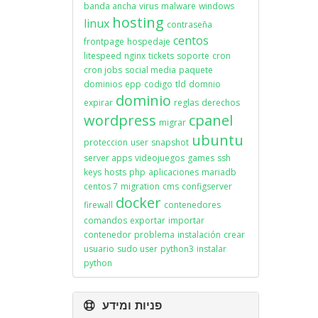
banda ancha
virus
malware
windows
hosting
linux
contraseña
centos
frontpage
hospedaje
litespeed
nginx
tickets
soporte
cron
cron jobs
social media
paquete
dominios
epp
codigo
tld
domnio
dominio
expirar
reglas
derechos
wordpress
cpanel
migrar
ubuntu
proteccion
user
snapshot
server apps
videojuegos
games
ssh
keys
hosts
php
aplicaciones
mariadb
centos 7
migration
cms
configserver
docker
firewall
contenedores
comandos
exportar
importar
contenedor
problema
instalación
crear
usuario
sudo user
python3
instalar
python
פניות ומידע