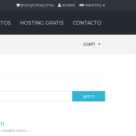
)
0
צפייה בעגלת הקניות (
התחברות
בחירת שפה
TOS
HOSTING GRATIS
CONTACTO
חשבון
t)
usuario único....