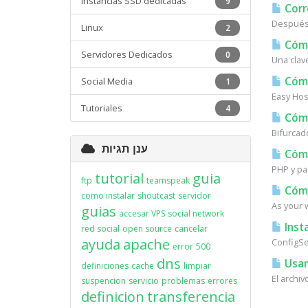
Instancias SSD dedicadas
9
Corr
Después 
Linux
2
Cómo
Servidores Dedicados
0
Una clav
Cómo
Social Media
1
Easy Host
Tutoriales
4
Cómo
Bifurcad
ענן תגיות
Cómo 
PHP y pa
tutorial
guia
ftp
teamspeak
Cómo
como instalar
shoutcast
servidor
As your w
guias
accesar VPS
social network
Insta
red social
open source
cancelar
ayuda
apache
ConfigSer
error
500
dns
Usan
definiciones
cache
limpiar
El archi
suspencion
servicio
problemas
errores
definicion
transferencia