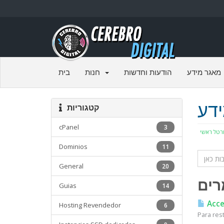
מאגר מידע
הודעות וחדשות
חנות
בית
דע
קטגוריות
cPanel
3
רטל ראשי
Dominios
11
General
20
ים
Guias
14
Acces
Hosting Revendedor
6
Para res