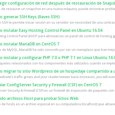
egir configuración de red después de restauración de Snaps
de restaurar un snapshot en una nueva máquina, puede encontrar proble
 generar SSH Keys (llaves SSH)
e SSH le permite iniciar sesión en su servidor sin necesidad de una contrase
 instalar Easy Hosting Control Panel en Ubuntu 16.04
ing Control Panel (EHCP para abreviar) es un panel de control de hosting gra
 instalar MariaDB en CentOS 7
o de MySQL, MariaDB ha sido conocido por ser un reemplazo que trae mejor
instalar y configurar PHP 7.0 o PHP 7.1 en Linux Ubuntu 16.
quetes relacionados son los componentes más utilizados cuando se implem
 migrar tu sitio Wordpress de un hospedaje compartido a u
ebsite’s traffic grows and your reader/viewer base increases, you will event
lar ConfigServer Security y Firewall (CSF) en CentOS 7
ver Security & Firewall (CSF) es un firewall de inspección de paquetes con 
do archivos Host para probar Sitios Web
vo de hosts es un archivo especial en su computadora (localhost) que almace