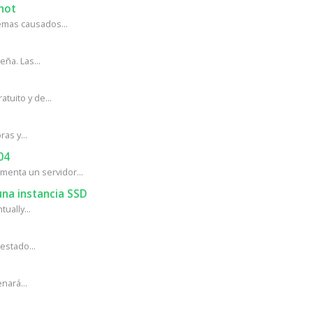
hot
mas causados...
ña. Las...
tuito y de...
as y...
04
enta un servidor...
na instancia SSD
ually...
estado...
nará...