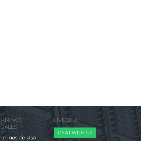
ERMINOS
LIVE CHAT
EGALES
CHAT WITH US
rminos de Uso