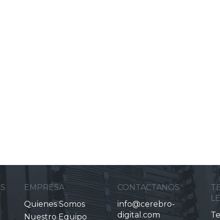
ES
EMPRESA
CONTACTANOS
T
L
Quienes Somos
info@cerebro-
digital.com
Te
Nuestro Equipo