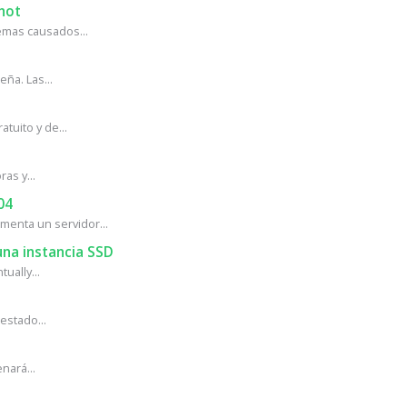
hot
mas causados...
ña. Las...
tuito y de...
as y...
04
enta un servidor...
na instancia SSD
ually...
estado...
nará...