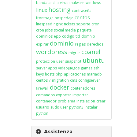
banda ancha
virus
malware
windows
hosting
linux
contraseña
centos
frontpage
hospedaje
litespeed
nginx
tickets
soporte
cron
cron jobs
social media
paquete
dominios
epp
codigo
tld
domnio
dominio
expirar
reglas
derechos
wordpress
cpanel
migrar
ubuntu
proteccion
user
snapshot
server apps
videojuegos
games
ssh
keys
hosts
php
aplicaciones
mariadb
centos 7
migration
cms
configserver
docker
firewall
contenedores
comandos
exportar
importar
contenedor
problema
instalación
crear
usuario
sudo user
python3
instalar
python
Assistenza