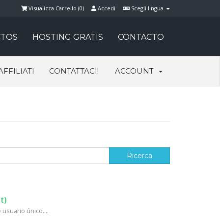
Visualizza Carrello (
0
)
Accedi
Scegli lingua
TOS
HOSTING GRATIS
CONTACTO
AFFILIATI
CONTATTACI!
ACCOUNT
t)
usuario único....