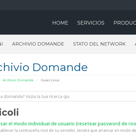
HOME
SERVICIOS
PRODUC
I
ARCHIVIO DOMANDE
STATO DEL NETWORK
chivio Domande
Archivio Domande
Guias Linux
icoli
ar el modo individual de usuario (resetear password de roo
tablecer la contraseña root de su servidor, tendrá que arrancar en modo de 