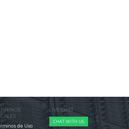
ERMINOS
LIVE CHAT
EGALES
CHAT WITH US
rminos de Uso