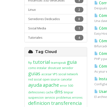
Instancias SSD dedicadas
9
Corr
Después 
Linux
2
Cómo
Servidores Dedicados
0
Una clav
Cómo
Social Media
1
Easy Host
Tutoriales
4
Cómo
Bifurcad
Tag Cloud
Cómo 
PHP y pa
tutorial
guia
ftp
teamspeak
Cómo
como instalar
shoutcast
servidor
As your w
guias
accesar VPS
social network
Insta
red social
open source
cancelar
ayuda
apache
ConfigSer
error
500
dns
Usan
definiciones
cache
limpiar
El archi
suspencion
servicio
problemas
errores
definicion
transferencia