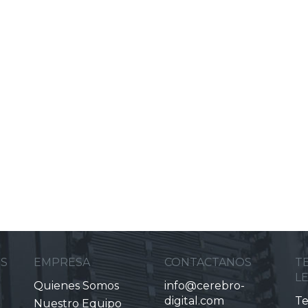
ES
EMPRESA
CONTACTANOS
T
L
Quienes Somos
info@cerebro-
digital.com
Te
Nuestro Equipo