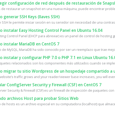
egir configuración de red después de restauración de Snaps
de restaurar un snapshot en una nueva máquina, puede encontrar proble
 generar SSH Keys (llaves SSH)
e SSH le permite iniciar sesión en su servidor sin necesidad de una contrase
 instalar Easy Hosting Control Panel en Ubuntu 16.04
ing Control Panel (EHCP para abreviar) es un panel de control de hosting gra
 instalar MariaDB en CentOS 7
o de MySQL, MariaDB ha sido conocido por ser un reemplazo que trae mejor
instalar y configurar PHP 7.0 o PHP 7.1 en Linux Ubuntu 16.
quetes relacionados son los componentes más utilizados cuando se implem
 migrar tu sitio Wordpress de un hospedaje compartido a u
ebsite’s traffic grows and your reader/viewer base increases, you will event
lar ConfigServer Security y Firewall (CSF) en CentOS 7
ver Security & Firewall (CSF) es un firewall de inspección de paquetes con 
do archivos Host para probar Sitios Web
vo de hosts es un archivo especial en su computadora (localhost) que almace