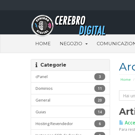
HOME
NEGOZIO
COMUNICAZION
Ar
Categorie
cPanel
3
Home
Dominios
11
General
20
Art
Guias
14
Acces
Hosting Revendedor
6
Para res