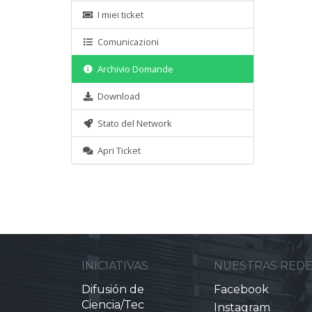
I miei ticket
Comunicazioni
Archivio Domande
Download
Stato del Network
Apri Ticket
INICIATIVAS
NUESTRAS RED
Difusión de
Facebook
Ciencia/Tec
Instagram