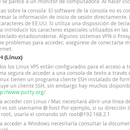
 se parece a un monitor de computadora. Al hacer clic e
as sobre la consola: El software de la consola no es c
resar la información de inicio de sesión directamente.
caracteres de EE.UU. Si utiliza una disposición de tecl
a introducir los caracteres especiales utilizados en la
teclado estadounidense. Algunos sistemas VPN o Proxy
ne problemas para acceder, asegúrese de conectarse m
ernet.
H (Linux)
os los Linux VPS están configurados para el acceso a t
ma segura de acceder a una consola de texto a través
inux tienen un programa cliente SSH instalado de fo
luye un cliente SSH, sin embargo hay muchos disponi
p://www.putty.org/
.
a acceder con Linux / Mac necesitará abrir una línea d
 es ssh username @ host Por ejemplo, si su dirección I
 root, usaría el comando ssh root@192.168.2.1
a acceder a Windows necesitaría consultar la documen
taló.