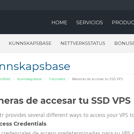
HOME
SERVICIOS
PRODUC
KUNNSKAPSBASE
NETTVERKSSTATUS
BONUS
nnskapsbase
rådet
Kunnskapsbase
Tutoriales
Maneras de accesar tu SSD VPS
eras de accesar tu SSD VPS
tr provides several different ways to access your VPS to
cess Credentials
 credenciales de acceso predeterminadas para su VPS 