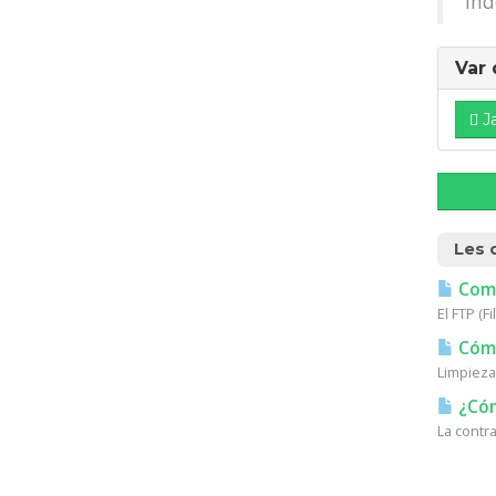
ind
Var 
J
Les 
Como 
El FTP (F
Cómo
Limpieza
¿Cóm
La contr