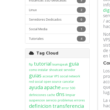
Instancias SSD dedicadas
9
inf
dig
Linux
2
ser
Servidores Dedicados
0
/ a
hac
Social Media
1
Not
Tutoriales
4
VPS
sis
de 
Tag Cloud
en 
tutorial
guia
Co
ftp
teamspeak
como instalar
shoutcast
servidor
Los
guias
pro
accesar VPS
social network
acc
red social
open source
cancelar
ayuda
apache
que
error
500
lug
dns
definiciones
cache
limpiar
La 
suspencion
servicio
problemas
errores
definicion
transferencia
hac