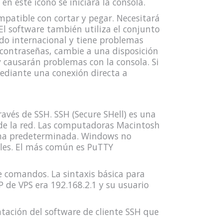
n este icono se iniciará la consola.
ompatible con cortar y pegar. Necesitará
 El software también utiliza el conjunto
ado internacional y tiene problemas
s contraseñas, cambie a una disposición
 causarán problemas con la consola. Si
ediante una conexión directa a
ravés de SSH. SSH (Secure SHell) es una
 de la red. Las computadoras Macintosh
rma predeterminada. Windows no
bles. El más común es PuTTY
e comandos. La sintaxis básica para
P de VPS era 192.168.2.1 y su usuario
tación del software de cliente SSH que