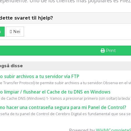
ependiente. Uno de los clientes más populares es FileZi
dette svaret til hjelp?
a
Nei
Print
også disse
subir archivos a tu servidor vía FTP
ile Transfer Protocol) te permite subir archivos a tu servidor.Observa en el v
 limpiar / flushear el Cache de tu DNS en Windows
 de Cache DNS (Windows) 1- Vamos a presionar primero (sin soltar) la tecla
o hacer una contraseña segura para mi Panel de Control?
aseña de tu panel de Control de Cerebro Digital es fundamental que sea seg
Powered by
WHMCompleteS