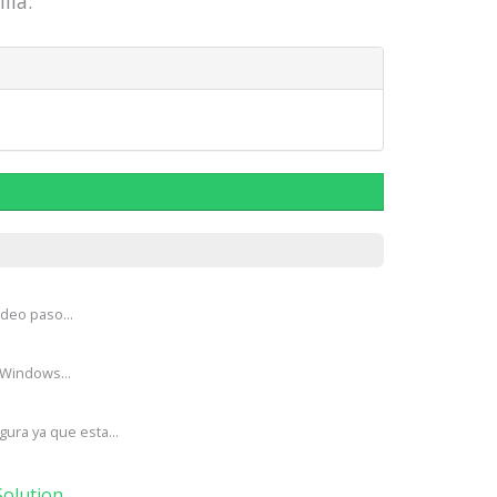
lla.
ideo paso...
 Windows...
ura ya que esta...
olution