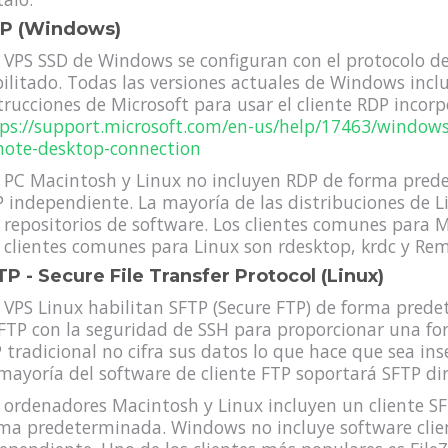
P (Windows)
 VPS SSD de Windows se configuran con el protocolo de
ilitado. Todas las versiones actuales de Windows inclu
trucciones de Microsoft para usar el cliente RDP incor
ps://support.microsoft.com/en-us/help/17463/window
ote-desktop-connection
 PC Macintosh y Linux no incluyen RDP de forma prede
 independiente. La mayoría de las distribuciones de L
 repositorios de software. Los clientes comunes para M
 clientes comunes para Linux son rdesktop, krdc y Re
P - Secure File Transfer Protocol (Linux)
 VPS Linux habilitan SFTP (Secure FTP) de forma pred
FTP con la seguridad de SSH para proporcionar una for
 tradicional no cifra sus datos lo que hace que sea ins
mayoría del software de cliente FTP soportará SFTP di
 ordenadores Macintosh y Linux incluyen un cliente S
ma predeterminada. Windows no incluye software client