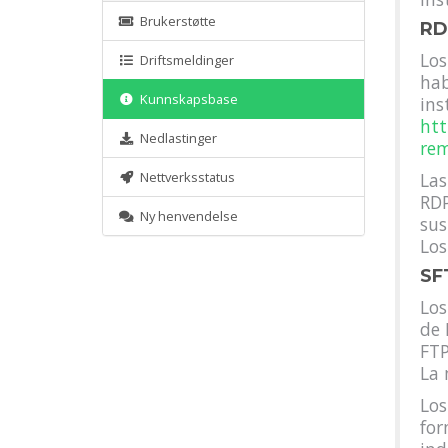
Brukerstøtte
RD
Los
Driftsmeldinger
hab
Kunnskapsbase
ins
htt
Nedlastinger
rem
Nettverksstatus
Las
RDP
Ny henvendelse
sus
Los
SFT
Los
de 
FTP
La 
Los
for