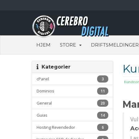
HJEM
STORE
DRIFTSMELDINGER
Ku
Kategorier
cPanel
3
Kundeom
Dominios
11
Man
General
20
Guias
14
Vul
Hosting Revendedor
6
Ac
Las