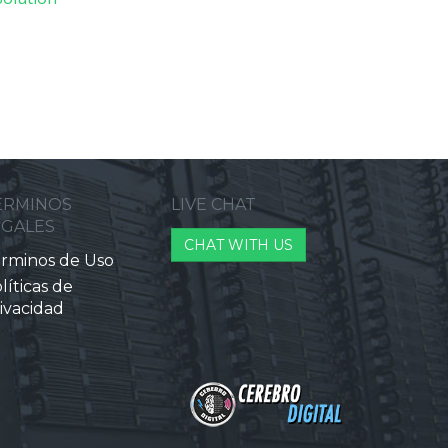
ERMINOS
LIVE CHAT
EGALES
CHAT WITH US
rminos de Uso
líticas de
ivacidad