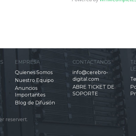
ES
EMPRESA
CONTACTANOS
T
L
Quienes Somos
info@cerebro-
digital.com
Te
Nuestro Equipo
ABRE TICKET DE
Po
Anuncios
SOPORTE
Pr
Importantes
Blog de Difusión
er reservert.