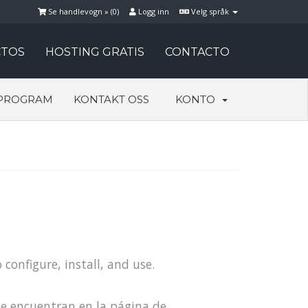
Se handlevogn » (
0
)
Logg inn
Velg språk
TOS
HOSTING GRATIS
CONTACTO
PROGRAM
KONTAKT OSS
KONTO
 configure, install, and use.
se encuentran en la página de