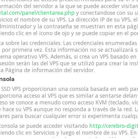
ormación del servidor a la que se puede acceder visit
ital.com/panel/clientarea.php
y conectandose con su us
vicios el nombre de su VPS. La dirección IP de su VPS, 
dministrador y la contraseña se muestran en esta pági
iendo clic en el icono de ojo y se puede copiar en el p
a sobre las credenciales: Las credenciales enumeradas
 por primera vez. Esta información no se actualizará 
tema operativo VPS. Además, si crea un VPS basado en u
sesión serán las del VPS que se utilizó para crear la i
la Página de información del servidor.
nsola
 SSD VPS proporcionan una consola basada en web para
porciona acceso al VPS que es similar a sentarse delan
eso se conoce a menudo como acceso KVM (teclado, víde
 hace su VPS aunque no responda a través de la red. L
ares para buscar cualquier error si experimenta cualqui
consola se puede acceder visitando
http://cerebro-digi
iendo clic en Servicios y luego el nombre de su VPS. En