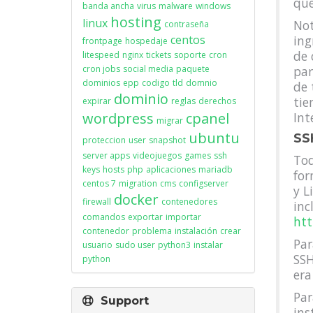
que
banda ancha
virus
malware
windows
hosting
linux
Not
contraseña
centos
ing
frontpage
hospedaje
de 
litespeed
nginx
tickets
soporte
cron
cron jobs
social media
paquete
par
dominios
epp
codigo
tld
domnio
de 
dominio
tie
expirar
reglas
derechos
wordpress
cpanel
Int
migrar
ubuntu
SS
proteccion
user
snapshot
server apps
videojuegos
games
ssh
Tod
keys
hosts
php
aplicaciones
mariadb
for
centos 7
migration
cms
configserver
y L
docker
firewall
contenedores
inc
comandos
exportar
importar
htt
contenedor
problema
instalación
crear
Par
usuario
sudo user
python3
instalar
SSH
python
era
Par
Support
ins