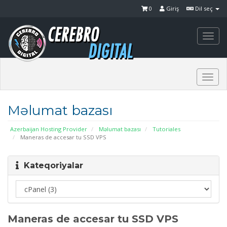
0
Giriş
Dil seç
Togg
navi
Togg
navi
Məlumat bazası
Azerbaijan Hosting Provider
Məlumat bazası
Tutoriales
Maneras de accesar tu SSD VPS
Kateqoriyalar
Maneras de accesar tu SSD VPS