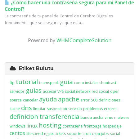
¿Cómo hacer una contraseña segura para mi Panel de
Control?
La contraseña de tu panel de Control de Cerebro Digital es
fundamental que sea segura ya que esta...
Powered by
WHMCompleteSolution
Etiket Bulutu
tutorial
guia
ftp
teamspeak
como instalar
shoutcast
guias
servidor
accesar VPS
social network
red social
open
ayuda
apache
source
cancelar
error
500
definiciones
dns
cache
limpiar
suspencion
servicio
problemas
errores
definicion
transferencia
banda ancha
virus
malware
hosting
linux
windows
contraseña
frontpage
hospedaje
centos
litespeed
nginx
tickets
soporte
cron
cron jobs
social