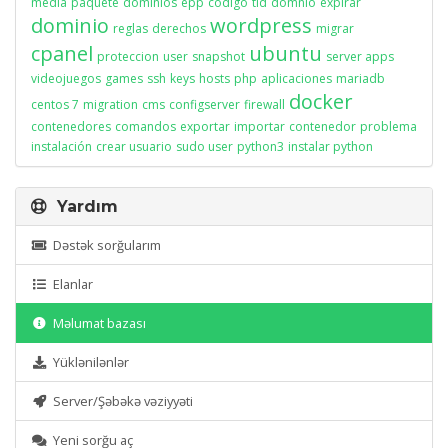
media
paquete
dominios
epp
codigo
tld
domnio
expirar
dominio
wordpress
reglas
derechos
migrar
cpanel
ubuntu
proteccion
user
snapshot
server apps
videojuegos
games
ssh
keys
hosts
php
aplicaciones
mariadb
docker
centos 7
migration
cms
configserver
firewall
contenedores
comandos
exportar
importar
contenedor
problema
instalación
crear usuario
sudo user
python3
instalar python
Yardım
Dəstək sorğularım
Elanlar
Məlumat bazası
Yüklənilənlər
Server/Şəbəkə vəziyyəti
Yeni sorğu aç