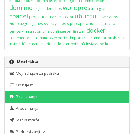
media
paquete
dominios
epp
codigo
tld
domnio
expirar
dominio
wordpress
reglas
derechos
migrar
cpanel
ubuntu
proteccion
user
snapshot
server apps
videojuegos
games
ssh
keys
hosts
php
aplicaciones
mariadb
docker
centos 7
migration
cms
configserver
firewall
contenedores
comandos
exportar
importar
contenedor
problema
instalación
crear usuario
sudo user
python3
instalar python
Podrška
Moji zahtjevi za podršku
Obavijesti
Baza znanja
Preuzimanja
Status mreže
Podnesi zahjtev