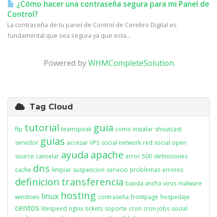
¿Cómo hacer una contraseña segura para mi Panel de
Control?
La contraseña de tu panel de Control de Cerebro Digital es
fundamental que sea segura ya que esta...
Powered by
WHMCompleteSolution
Tag Cloud
tutorial
guia
ftp
teamspeak
como instalar
shoutcast
guias
servidor
accesar VPS
social network
red social
open
ayuda
apache
source
cancelar
error
500
definiciones
dns
cache
limpiar
suspencion
servicio
problemas
errores
definicion
transferencia
banda ancha
virus
malware
hosting
linux
windows
contraseña
frontpage
hospedaje
centos
litespeed
nginx
tickets
soporte
cron
cron jobs
social