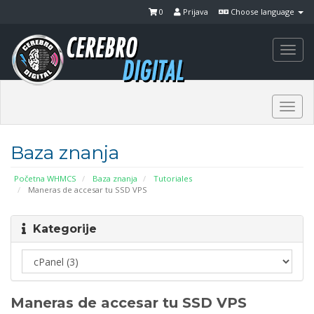
0
Prijava
Choose language
Togg
navi
Togg
navi
Baza znanja
Početna WHMCS
Baza znanja
Tutoriales
Maneras de accesar tu SSD VPS
Kategorije
Maneras de accesar tu SSD VPS