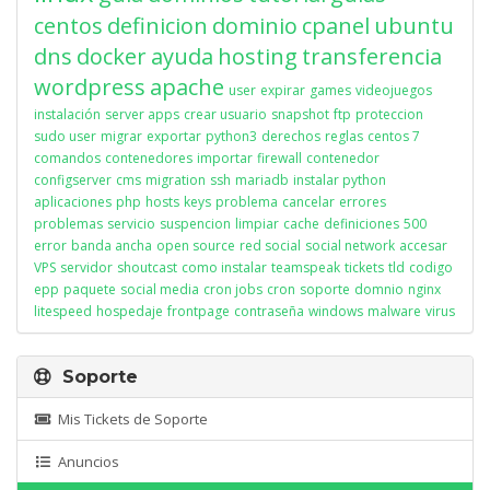
centos
definicion
dominio
cpanel
ubuntu
dns
docker
ayuda
hosting
transferencia
wordpress
apache
user
expirar
games
videojuegos
instalación
server apps
crear usuario
snapshot
ftp
proteccion
sudo user
migrar
exportar
python3
derechos
reglas
centos 7
comandos
contenedores
importar
firewall
contenedor
configserver
cms
migration
ssh
mariadb
instalar python
aplicaciones
php
hosts
keys
problema
cancelar
errores
problemas
servicio
suspencion
limpiar
cache
definiciones
500
error
banda ancha
open source
red social
social network
accesar
VPS
servidor
shoutcast
como instalar
teamspeak
tickets
tld
codigo
epp
paquete
social media
cron jobs
cron
soporte
domnio
nginx
litespeed
hospedaje
frontpage
contraseña
windows
malware
virus
Soporte
Mis Tickets de Soporte
Anuncios