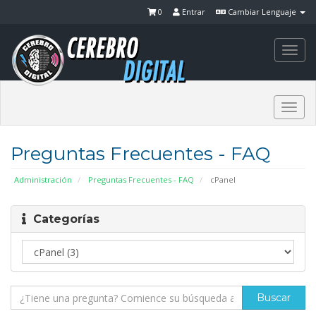
0
Entrar
Cambiar Lenguaje
Togg
navi
Togg
navi
Preguntas Frecuentes - FAQ
Administración
Preguntas Frecuentes - FAQ
cPanel
Categorías