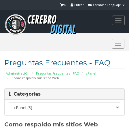
0
Entrar
Cambiar Lenguaje
Togg
navi
Togg
navi
Preguntas Frecuentes - FAQ
Administración
Preguntas Frecuentes - FAQ
cPanel
Como respaldo mis sitios Web
Categorías
Como respaldo mis sitios Web