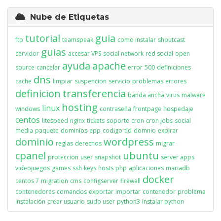
Nube de Etiquetas
tutorial
guia
ftp
teamspeak
como instalar
shoutcast
guias
servidor
accesar VPS
social network
red social
open
ayuda
apache
source
cancelar
error
500
definiciones
dns
cache
limpiar
suspencion
servicio
problemas
errores
definicion
transferencia
banda ancha
virus
malware
hosting
linux
windows
contraseña
frontpage
hospedaje
centos
litespeed
nginx
tickets
soporte
cron
cron jobs
social
media
paquete
dominios
epp
codigo
tld
domnio
expirar
dominio
wordpress
reglas
derechos
migrar
cpanel
ubuntu
proteccion
user
snapshot
server apps
videojuegos
games
ssh
keys
hosts
php
aplicaciones
mariadb
docker
centos 7
migration
cms
configserver
firewall
contenedores
comandos
exportar
importar
contenedor
problema
instalación
crear usuario
sudo user
python3
instalar python