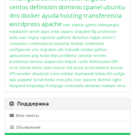
centos
definicion
dominio
cpanel
ubuntu
dns
docker
ayuda
hosting
transferencia
wordpress
apache
user
expirar
games
videojuegos
instalación
server apps
crear usuario
snapshot
ftp
proteccion
sudo user
migrar
exportar
python3
derechos
reglas
centos 7
comandos
contenedores
importar
firewall
contenedor
configserver
cms
migration
ssh
mariadb
instalar python
aplicaciones
php
hosts
keys
problema
cancelar
errores
problemas
servicio
suspencion
limpiar
cache
definiciones
500
error
banda ancha
open source
red social
social network
accesar
VPS
servidor
shoutcast
como instalar
teamspeak
tickets
tld
codigo
epp
paquete
social media
cron jobs
cron
soporte
domnio
nginx
litespeed
hospedaje
frontpage
contraseña
windows
malware
virus
Поддержка
Мои тикеты
Объявления