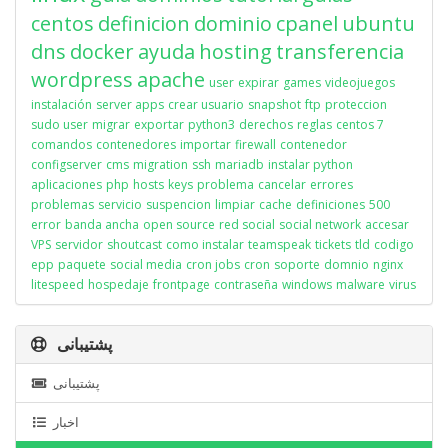
centos
definicion
dominio
cpanel
ubuntu
dns
docker
ayuda
hosting
transferencia
wordpress
apache
user
expirar
games
videojuegos
instalación
server apps
crear usuario
snapshot
ftp
proteccion
sudo user
migrar
exportar
python3
derechos
reglas
centos 7
comandos
contenedores
importar
firewall
contenedor
configserver
cms
migration
ssh
mariadb
instalar python
aplicaciones
php
hosts
keys
problema
cancelar
errores
problemas
servicio
suspencion
limpiar
cache
definiciones
500
error
banda ancha
open source
red social
social network
accesar
VPS
servidor
shoutcast
como instalar
teamspeak
tickets
tld
codigo
epp
paquete
social media
cron jobs
cron
soporte
domnio
nginx
litespeed
hospedaje
frontpage
contraseña
windows
malware
virus
پشتیبانی
پشتیبانی
اخبار