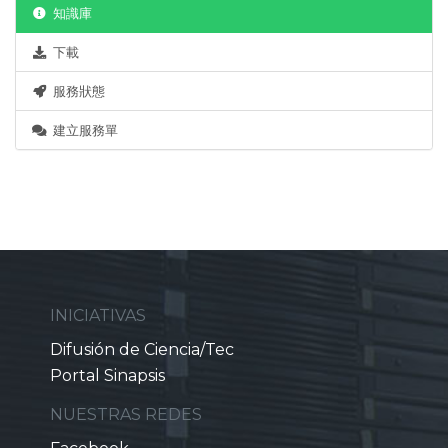
知識庫
下載
服務狀態
建立服務單
INICIATIVAS
Difusión de Ciencia/Tec
Portal Sinapsis
NUESTRAS REDES