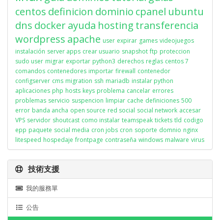
centos
definicion
dominio
cpanel
ubuntu
dns
docker
ayuda
hosting
transferencia
wordpress
apache
user
expirar
games
videojuegos
instalación
server apps
crear usuario
snapshot
ftp
proteccion
sudo user
migrar
exportar
python3
derechos
reglas
centos 7
comandos
contenedores
importar
firewall
contenedor
configserver
cms
migration
ssh
mariadb
instalar python
aplicaciones
php
hosts
keys
problema
cancelar
errores
problemas
servicio
suspencion
limpiar
cache
definiciones
500
error
banda ancha
open source
red social
social network
accesar
VPS
servidor
shoutcast
como instalar
teamspeak
tickets
tld
codigo
epp
paquete
social media
cron jobs
cron
soporte
domnio
nginx
litespeed
hospedaje
frontpage
contraseña
windows
malware
virus
技術支援
我的服務單
公告