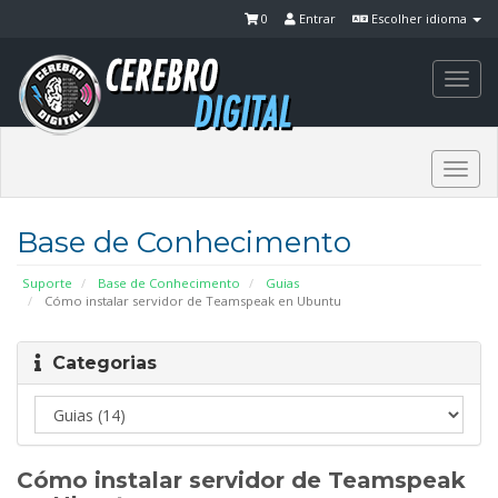
0
Entrar
Escolher idioma
Togg
navi
Togg
navi
Base de Conhecimento
Suporte
Base de Conhecimento
Guias
Cómo instalar servidor de Teamspeak en Ubuntu
Categorias
Cómo instalar servidor de Teamspeak