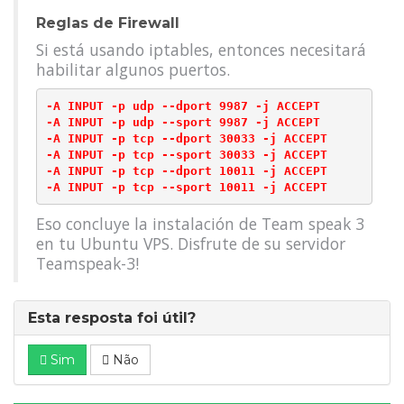
Reglas de Firewall
Si está usando iptables, entonces necesitará
habilitar algunos puertos.
-A INPUT -p udp --dport 9987 -j ACCEPT

-A INPUT -p udp --sport 9987 -j ACCEPT

-A INPUT -p tcp --dport 30033 -j ACCEPT

-A INPUT -p tcp --sport 30033 -j ACCEPT

-A INPUT -p tcp --dport 10011 -j ACCEPT

Eso concluye la instalación de Team speak 3
en tu Ubuntu VPS. Disfrute de su servidor
Teamspeak-3!
Esta resposta foi útil?
Sim
Não