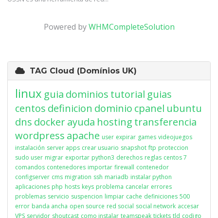
Powered by
WHMCompleteSolution
TAG Cloud (Domínios UK)
linux
guia
dominios
tutorial
guias
centos
definicion
dominio
cpanel
ubuntu
dns
docker
ayuda
hosting
transferencia
wordpress
apache
user
expirar
games
videojuegos
instalación
server apps
crear usuario
snapshot
ftp
proteccion
sudo user
migrar
exportar
python3
derechos
reglas
centos 7
comandos
contenedores
importar
firewall
contenedor
configserver
cms
migration
ssh
mariadb
instalar python
aplicaciones
php
hosts
keys
problema
cancelar
errores
problemas
servicio
suspencion
limpiar
cache
definiciones
500
error
banda ancha
open source
red social
social network
accesar
VPS
servidor
shoutcast
como instalar
teamspeak
tickets
tld
codigo