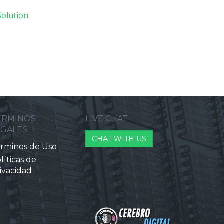
olution
ERMINOS
LIVE CHAT
EGALES
CHAT WITH US
rminos de Uso
líticas de
ivacidad