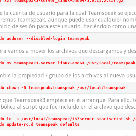
e la cuenta de usuario para la cual Teamspeak se ejec
aremos
teamspeak
, aunque puede usar cualquier nom
inicio de sesión para este usuario, haciéndolo como u
ra vamos a mover los archivos que descargamos y de
do mv teamspeak3-server_linux-amd64 /usr/local/teamspeak
bie la propiedad / grupo de los archivos al nuevo usu
 que Teamspeak3 empiece en el arranque. Para ello, 
bólico al script que fue incluido en el archivo que de
do ln -s /usr/local/teamspeak/ts3server_startscript.sh /