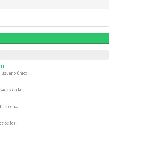
t)
usuario único....
adas en la...
cil con...
ros los...