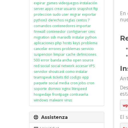
expirar
games
videojuegos
instalación
server apps
crear usuario
snapshot
ftp
En 
proteccion
sudo user
migrar
exportar
nue
python3
derechos
reglas
centos 7
comandos
contenedores
importar
firewall
contenedor
configserver
cms
R
migration
ssh
mariadb
instalar python
aplicaciones
php
hosts
keys
problema
cancelar
errores
problemas
servicio
suspencion
limpiar
cache
definiciones
500
error
banda ancha
open source
red social
social network
accesar VPS
In
servidor
shoutcast
como instalar
teamspeak
tickets
tld
codigo
epp
Ant
paquete
social media
cron jobs
cron
Des
soporte
domnio
nginx
litespeed
est
hospedaje
frontpage
contraseña
windows
malware
virus
El 
Assistenza