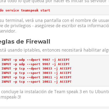
ora todo lo que queda por hacer es iniciar su servido
su terminal, verá una pantalla con el nombre de usuar
ve de privilegios - asegúrese de escribir esta informac
servidor.
glas de Firewall
está usando iptables, entonces necesitará habilitar al
 INPUT -p udp --dport 9987 -j ACCEPT

 INPUT -p udp --sport 9987 -j ACCEPT

 INPUT -p tcp --dport 30033 -j ACCEPT

 INPUT -p tcp --sport 30033 -j ACCEPT

 INPUT -p tcp --dport 10011 -j ACCEPT

 concluye la instalación de Team speak 3 en tu Ubuntu
mspeak-3!