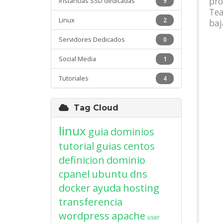
pro
Instancias SSD dedicadas
9
Tea
Linux
2
baj
Servidores Dedicados
0
Social Media
1
Tutoriales
4
Tag Cloud
linux
guia
dominios
tutorial
guias
centos
definicion
dominio
cpanel
ubuntu
dns
docker
ayuda
hosting
transferencia
wordpress
apache
user