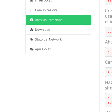
I miei ticket
Cre
Comunicazioni
us
Archivio Domande
el 
Download
Stato del Network
Aho
Apri Ticket
su
Cam
Haz
sim
su