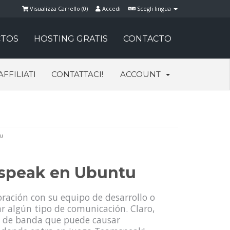
Visualizza Carrello (
0
)
Accedi
Scegli lingua
TOS
HOSTING GRATIS
CONTACTO
AFFILIATI
CONTATTACI!
ACCOUNT
u
mspeak en Ubuntu
ración con su equipo de desarrollo o
ar algún tipo de comunicación. Claro,
ho de banda que puede causar