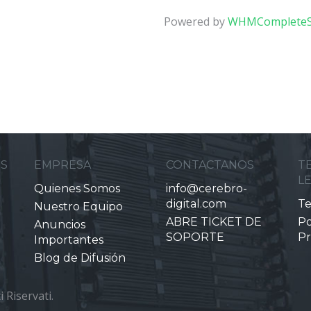
Powered by
WHMCompleteS
ES
EMPRESA
CONTACTANOS
T
L
Quienes Somos
info@cerebro-
digital.com
Te
Nuestro Equipo
ABRE TICKET DE
Po
Anuncios
SOPORTE
Pr
Importantes
Blog de Difusión
 Riservati.