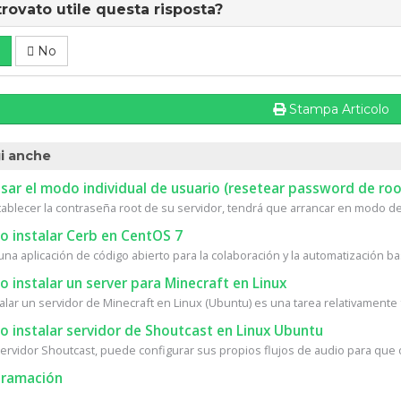
trovato utile questa risposta?
No
Stampa Articolo
i anche
ar el modo individual de usuario (resetear password de roo
tablecer la contraseña root de su servidor, tendrá que arrancar en modo de 
 instalar Cerb en CentOS 7
na aplicación de código abierto para la colaboración y la automatización bas
instalar un server para Minecraft en Linux
alar un servidor de Minecraft en Linux (Ubuntu) es una tarea relativamente fá
 instalar servidor de Shoutcast en Linux Ubuntu
ervidor Shoutcast, puede configurar sus propios flujos de audio para que ot
ramación