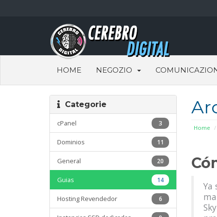
HOME
NEGOZIO
COMUNICAZION
Ar
Categorie
cPanel
3
Home
Dominios
11
Cóm
General
20
Guias
14
Ya 
mat
Hosting Revendedor
6
Sky