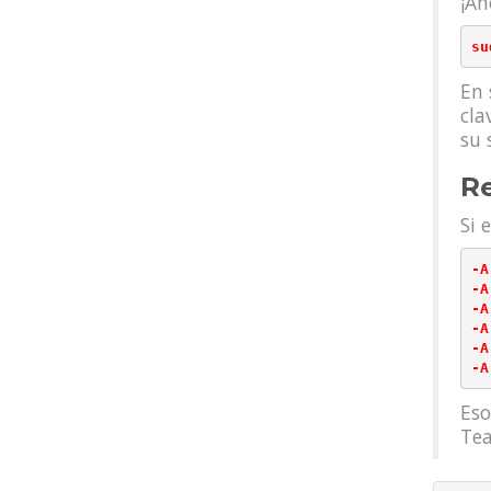
¡Ah
En 
cla
su 
Re
Si 
-A
-A
-A
-A
-A
Eso
Tea