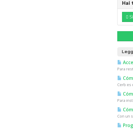
Hai 
Sì
Legg
Acces
Para res
Cómo
Cerb es u
Cómo 
Para inst
Cómo
Con un s
Prog