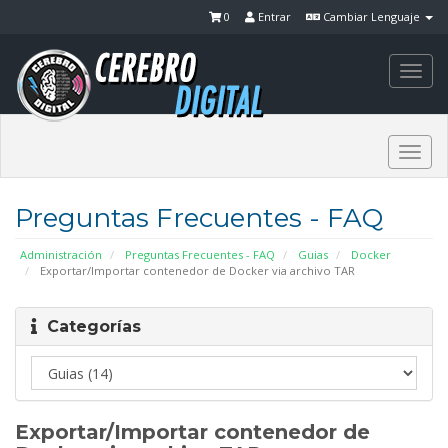
0
Entrar
Cambiar Lenguaje
Togg
navi
Togg
navi
Preguntas Frecuentes - FAQ
Administración
Preguntas Frecuentes - FAQ
Guias
Docker
Exportar/Importar contenedor de Docker via archivo TAR
Categorías
Exportar/Importar contenedor de