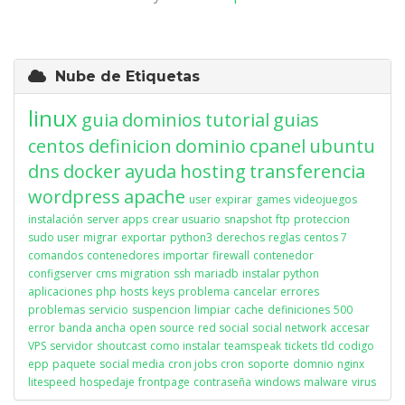
Nube de Etiquetas
linux
guia
dominios
tutorial
guias
centos
definicion
dominio
cpanel
ubuntu
dns
docker
ayuda
hosting
transferencia
wordpress
apache
user
expirar
games
videojuegos
instalación
server apps
crear usuario
snapshot
ftp
proteccion
sudo user
migrar
exportar
python3
derechos
reglas
centos 7
comandos
contenedores
importar
firewall
contenedor
configserver
cms
migration
ssh
mariadb
instalar python
aplicaciones
php
hosts
keys
problema
cancelar
errores
problemas
servicio
suspencion
limpiar
cache
definiciones
500
error
banda ancha
open source
red social
social network
accesar
VPS
servidor
shoutcast
como instalar
teamspeak
tickets
tld
codigo
epp
paquete
social media
cron jobs
cron
soporte
domnio
nginx
litespeed
hospedaje
frontpage
contraseña
windows
malware
virus