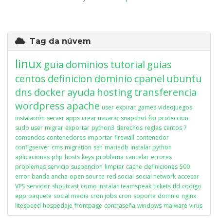
Tag da núvem
linux
guia
dominios
tutorial
guias
centos
definicion
dominio
cpanel
ubuntu
dns
docker
ayuda
hosting
transferencia
wordpress
apache
user
expirar
games
videojuegos
instalación
server apps
crear usuario
snapshot
ftp
proteccion
sudo user
migrar
exportar
python3
derechos
reglas
centos 7
comandos
contenedores
importar
firewall
contenedor
configserver
cms
migration
ssh
mariadb
instalar python
aplicaciones
php
hosts
keys
problema
cancelar
errores
problemas
servicio
suspencion
limpiar
cache
definiciones
500
error
banda ancha
open source
red social
social network
accesar
VPS
servidor
shoutcast
como instalar
teamspeak
tickets
tld
codigo
epp
paquete
social media
cron jobs
cron
soporte
domnio
nginx
litespeed
hospedaje
frontpage
contraseña
windows
malware
virus