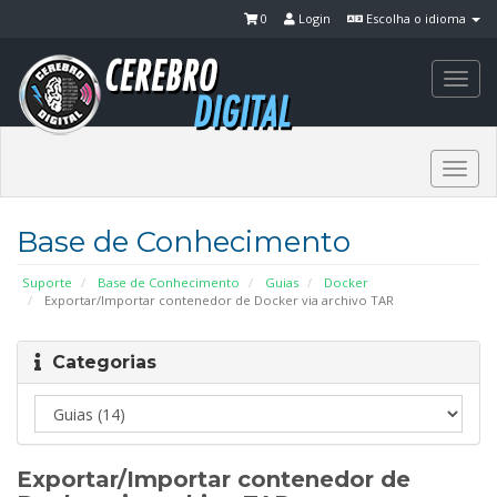
0
Login
Escolha o idioma
Togg
navi
Togg
navi
Base de Conhecimento
Suporte
Base de Conhecimento
Guias
Docker
Exportar/Importar contenedor de Docker via archivo TAR
Categorias
Exportar/Importar contenedor de