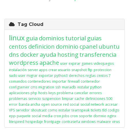
Tag Cloud
linux
guia
dominios
tutorial
guias
centos
definicion
dominio
cpanel
ubuntu
dns
docker
ayuda
hosting
transferencia
wordpress
apache
user
expirar
games
videojuegos
instalación
server apps
crear usuario
snapshot
ftp
proteccion
sudo user
migrar
exportar
python3
derechos
reglas
centos 7
comandos
contenedores
importar
firewall
contenedor
configserver
cms
migration
ssh
mariadb
instalar python
aplicaciones
php
hosts
keys
problema
cancelar
errores
problemas
servicio
suspencion
limpiar
cache
definiciones
500
error
banda ancha
open source
red social
social network
accesar
VPS
servidor
shoutcast
como instalar
teamspeak
tickets
tld
codigo
epp
paquete
social media
cron jobs
cron
soporte
domnio
nginx
litespeed
hospedaje
frontpage
contraseña
windows
malware
virus