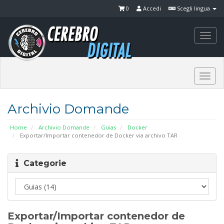
0
Accedi
Scegli lingua
Togg
navi
Togg
navi
Archivio Domande
Home
Archivio Domande
Guias
Docker
Exportar/Importar contenedor de Docker via archivo TAR
Categorie
Exportar/Importar contenedor de