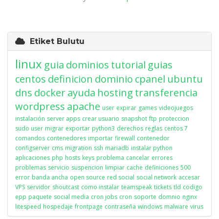
Etiket Bulutu
linux
guia
dominios
tutorial
guias
centos
definicion
dominio
cpanel
ubuntu
dns
docker
ayuda
hosting
transferencia
wordpress
apache
user
expirar
games
videojuegos
instalación
server apps
crear usuario
snapshot
ftp
proteccion
sudo user
migrar
exportar
python3
derechos
reglas
centos 7
comandos
contenedores
importar
firewall
contenedor
configserver
cms
migration
ssh
mariadb
instalar python
aplicaciones
php
hosts
keys
problema
cancelar
errores
problemas
servicio
suspencion
limpiar
cache
definiciones
500
error
banda ancha
open source
red social
social network
accesar
VPS
servidor
shoutcast
como instalar
teamspeak
tickets
tld
codigo
epp
paquete
social media
cron jobs
cron
soporte
domnio
nginx
litespeed
hospedaje
frontpage
contraseña
windows
malware
virus