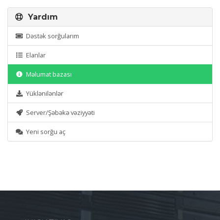
Yardım
Dəstək sorğularım
Elanlar
Məlumat bazası
Yüklənilənlər
Server/Şəbəkə vəziyyəti
Yeni sorğu aç