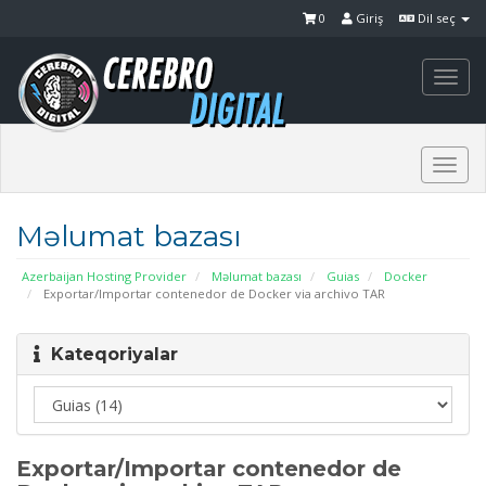
0
Giriş
Dil seç
Togg
navi
Togg
navi
Məlumat bazası
Azerbaijan Hosting Provider
Məlumat bazası
Guias
Docker
Exportar/Importar contenedor de Docker via archivo TAR
Kateqoriyalar
Exportar/Importar contenedor de