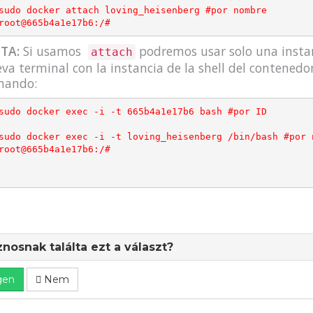
sudo docker attach loving_heisenberg 
#por nombre
root@665b4a1e17b6
:/#
TA:
Si usamos
podremos usar solo una instanc
attach
va terminal con la instancia de la shell del contenedo
mando:
sudo docker exec 
-
i 
-
t 
665b4a1e17b6 
bash 
#por ID
sudo docker exec 
-
i 
-
t loving_heisenberg 
/
bin
/
bash 
#por 
root@665b4a1e17b6
:/#
nosnak találta ezt a választ?
gen
Nem