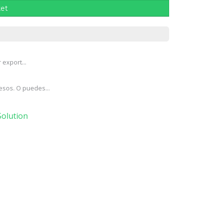
ket
export...
esos. O puedes...
olution