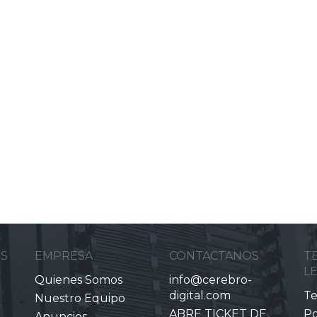
ES
EMPRESA
CONTACTANOS
T
L
Quienes Somos
info@cerebro-
digital.com
Te
Nuestro Equipo
ABRE TICKET DE
Po
Anuncios