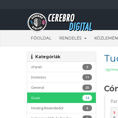
FŐOLDAL
RENDELÉS
KÖZLEMÉN
Tu
Kategóriák
cPanel
3
Ügyfélka
Dominios
11
Cóm
General
20
Guias
14
Par
Hosting Revendedor
6
$ 