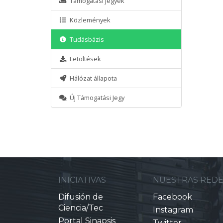
Támogatási jegyek
Közlemények
Tudásbázis
Letöltések
Hálózat állapota
Új Támogatási Jegy
INICIATIVAS
NUESTRAS RED
Difusión de
Facebook
Ciencia/Tec
Instagram
Portal Sinapsis
Twitter