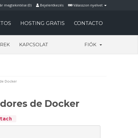
ár megtekintése (
0
)
Bejelentkezés
Válasszon nyelvet
TOS
HOSTING GRATIS
CONTACTO
REK
KAPCSOLAT
FIÓK
de Docker
dores de Docker
ttach