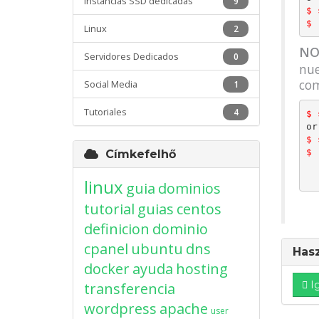
Instancias SSD dedicadas
9
$ 
$ 
Linux
2
NO
Servidores Dedicados
0
nue
co
Social Media
1
Tutoriales
4
$ 
$ 
$ 
Címkefelhő
linux
guia
dominios
tutorial
guias
centos
definicion
dominio
cpanel
ubuntu
dns
Hasz
docker
ayuda
hosting
I
transferencia
wordpress
apache
user