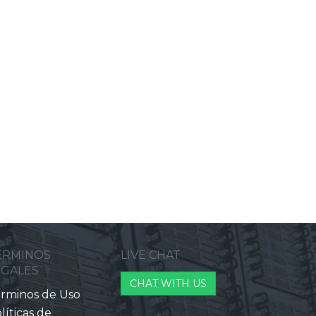
ERMINOS
LIVE CHAT
EGALES
CHAT WITH US
rminos de Uso
líticas de