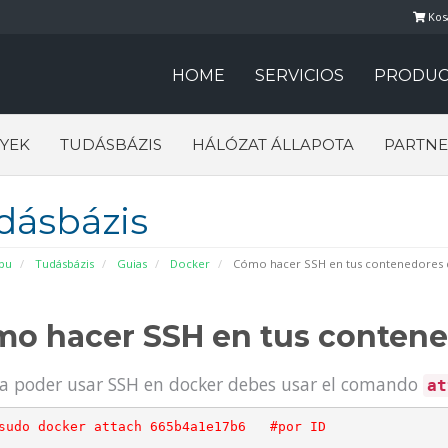
Kos
HOME
SERVICIOS
PRODUC
YEK
TUDÁSBÁZIS
HÁLÓZAT ÁLLAPOTA
PARTNE
dásbázis
pu
Tudásbázis
Guias
Docker
Cómo hacer SSH en tus contenedores 
o hacer SSH en tus contene
a poder usar SSH en docker debes usar el comando
a
sudo docker attach 
665b4a1e17b6   
#por ID