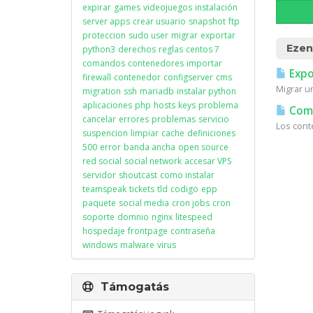
expirar
games
videojuegos
instalación
server apps
crear usuario
snapshot
ftp
proteccion
sudo user
migrar
exportar
Ezen
python3
derechos
reglas
centos 7
comandos
contenedores
importar
Expo
firewall
contenedor
configserver
cms
Migrar u
migration
ssh
mariadb
instalar python
aplicaciones
php
hosts
keys
problema
Coma
cancelar
errores
problemas
servicio
Los cont
suspencion
limpiar
cache
definiciones
500
error
banda ancha
open source
red social
social network
accesar VPS
servidor
shoutcast
como instalar
teamspeak
tickets
tld
codigo
epp
paquete
social media
cron jobs
cron
soporte
domnio
nginx
litespeed
hospedaje
frontpage
contraseña
windows
malware
virus
Támogatás