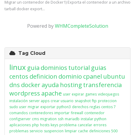
Migrar un contenedor de Docker1) Exporta el contenedor a un archivo
tarball docker export...
Powered by
WHMCompleteSolution
Tag Cloud
linux
guia
dominios
tutorial
guias
centos
definicion
dominio
cpanel
ubuntu
dns
docker
ayuda
hosting
transferencia
wordpress
apache
user
expirar
games
videojuegos
instalación
server apps
crear usuario
snapshot
ftp
proteccion
sudo user
migrar
exportar
python3
derechos
reglas
centos 7
comandos
contenedores
importar
firewall
contenedor
configserver
cms
migration
ssh
mariadb
instalar python
aplicaciones
php
hosts
keys
problema
cancelar
errores
problemas
servicio
suspencion
limpiar
cache
definiciones
500