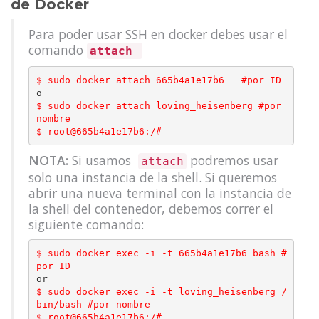
de Docker
Para poder usar SSH en docker debes usar el
comando
attach
$ sudo docker attach 
665b4a1e17b6   
#por ID
$ sudo docker attach loving_heisenberg 
#por 
nombre
$ root@665b4a1e17b6
:/#
NOTA:
Si usamos
podremos usar
attach
solo una instancia de la shell. Si queremos
abrir una nueva terminal con la instancia de
la shell del contenedor, debemos correr el
siguiente comando:
$ sudo docker exec 
-
i 
-
t 
665b4a1e17b6 
bash 
#
por ID
$ sudo docker exec 
-
i 
-
t loving_heisenberg 
/
bin
/
bash 
#por nombre
$ root@665b4a1e17b6
:/#