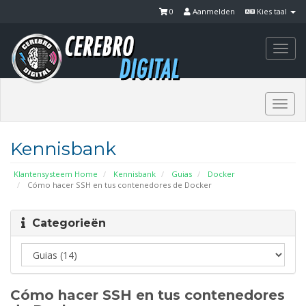
0
Aanmelden
Kies taal
Togg
navi
Togg
navi
Kennisbank
Klantensysteem Home
Kennisbank
Guias
Docker
Cómo hacer SSH en tus contenedores de Docker
Categorieën
Cómo hacer SSH en tus contenedores