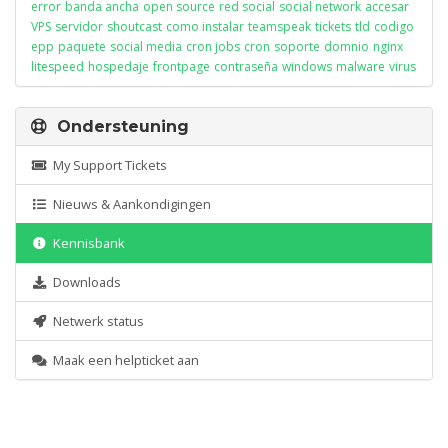
error
banda ancha
open source
red social
social network
accesar
VPS
servidor
shoutcast
como instalar
teamspeak
tickets
tld
codigo
epp
paquete
social media
cron jobs
cron
soporte
domnio
nginx
litespeed
hospedaje
frontpage
contraseña
windows
malware
virus
Ondersteuning
My Support Tickets
Nieuws & Aankondigingen
Kennisbank
Downloads
Netwerk status
Maak een helpticket aan