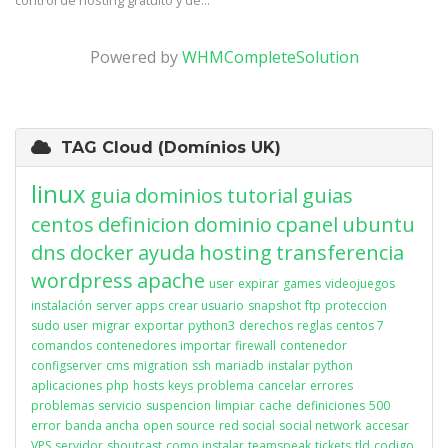
control de hosting gratuito y de...
Powered by
WHMCompleteSolution
TAG Cloud (Domínios UK)
linux
guia
dominios
tutorial
guias
centos
definicion
dominio
cpanel
ubuntu
dns
docker
ayuda
hosting
transferencia
wordpress
apache
user
expirar
games
videojuegos
instalación
server apps
crear usuario
snapshot
ftp
proteccion
sudo user
migrar
exportar
python3
derechos
reglas
centos 7
comandos
contenedores
importar
firewall
contenedor
configserver
cms
migration
ssh
mariadb
instalar python
aplicaciones
php
hosts
keys
problema
cancelar
errores
problemas
servicio
suspencion
limpiar
cache
definiciones
500
error
banda ancha
open source
red social
social network
accesar
VPS
servidor
shoutcast
como instalar
teamspeak
tickets
tld
codigo