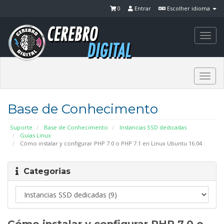
0
Entrar
Escolher idioma
Togg
navi
Togg
navi
Base de Conhecimento
Suporte
Base de Conhecimento
Instancias SSD dedicadas
Guias Linux
Cómo instalar y configurar PHP 7.0 o PHP 7.1 en Linux Ubuntu 16.04
Categorias