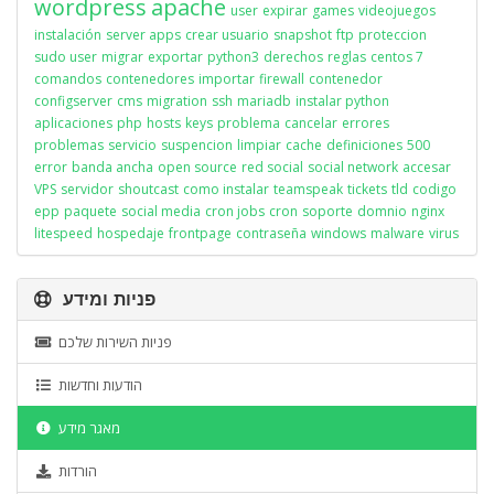
wordpress
apache
user
expirar
games
videojuegos
instalación
server apps
crear usuario
snapshot
ftp
proteccion
sudo user
migrar
exportar
python3
derechos
reglas
centos 7
comandos
contenedores
importar
firewall
contenedor
configserver
cms
migration
ssh
mariadb
instalar python
aplicaciones
php
hosts
keys
problema
cancelar
errores
problemas
servicio
suspencion
limpiar
cache
definiciones
500
error
banda ancha
open source
red social
social network
accesar
VPS
servidor
shoutcast
como instalar
teamspeak
tickets
tld
codigo
epp
paquete
social media
cron jobs
cron
soporte
domnio
nginx
litespeed
hospedaje
frontpage
contraseña
windows
malware
virus
פניות ומידע
פניות השירות שלכם
הודעות וחדשות
מאגר מידע
הורדות