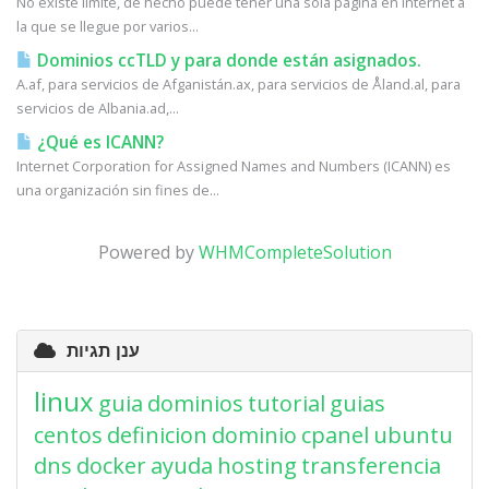
No existe límite, de hecho puede tener una sola página en Internet a
la que se llegue por varios...
Dominios ccTLD y para donde están asignados.
A.af, para servicios de Afganistán.ax, para servicios de Åland.al, para
servicios de Albania.ad,...
¿Qué es ICANN?
Internet Corporation for Assigned Names and Numbers (ICANN) es
una organización sin fines de...
Powered by
WHMCompleteSolution
ענן תגיות
linux
guia
dominios
tutorial
guias
centos
definicion
dominio
cpanel
ubuntu
dns
docker
ayuda
hosting
transferencia