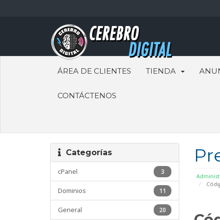
ÁREA DE CLIENTES
TIENDA
ANU
CONTÁCTENOS
Pr
Categorías
cPanel
3
Administ
Códig
Dominios
11
General
20
Cód