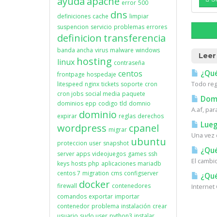
ayuda
apache
error
500
dns
definiciones
cache
limpiar
suspencion
servicio
problemas
errores
definicion
transferencia
banda ancha
virus
malware
windows
Leer
hosting
linux
contraseña
centos
¿Qué
frontpage
hospedaje
Todo reg
litespeed
nginx
tickets
soporte
cron
cron jobs
social media
paquete
Domi
dominios
epp
codigo
tld
domnio
A.af, par
dominio
expirar
reglas
derechos
Lueg
wordpress
cpanel
migrar
Una vez 
ubuntu
proteccion
user
snapshot
¿Qué
server apps
videojuegos
games
ssh
El cambi
keys
hosts
php
aplicaciones
mariadb
centos 7
migration
cms
configserver
¿Qué
docker
firewall
contenedores
Internet
comandos
exportar
importar
contenedor
problema
instalación
crear
usuario
sudo user
python3
instalar