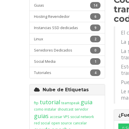
Guias
14
tra
cod
Hosting Revendedor
6
Instancias SSD dedicadas
9
El 
Linux
2
La 
Servidores Dedicados
La 
0
tra
Social Media
1
Est
tra
Tutoriales
4
Pue
Nube de Etiquetas
Le 
mal
tutorial
guia
ftp
teamspeak
como instalar
shoutcast
servidor
guias
¿Fue
accesar VPS
social network
red social
open source
cancelar
Si