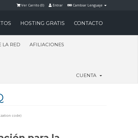
Ver Carrito (
0
)
Entrar
Cambiar Lenguaje
TOS
HOSTING GRATIS
CONTACTO
 LA RED
AFILIACIONES
CUENTA
Q
ization code)
ción para la