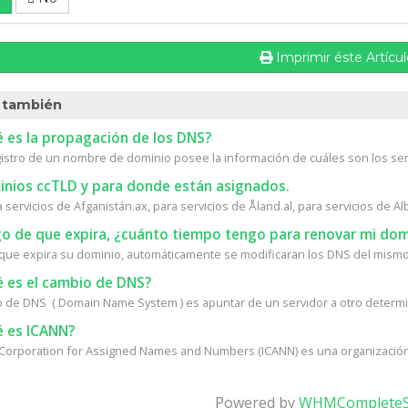
Imprimir éste Artícu
 también
 es la propagación de los DNS?
istro de un nombre de dominio posee la información de cuáles son los ser
nios ccTLD y para donde están asignados.
a servicios de Afganistán.ax, para servicios de Åland.al, para servicios de Alb
o de que expira, ¿cuánto tiempo tengo para renovar mi dom
que expira su dominio, automáticamente se modificaran los DNS del mismo.
 es el cambio de DNS?
o de DNS ( Domain Name System ) es apuntar de un servidor a otro determin
 es ICANN?
 Corporation for Assigned Names and Numbers (ICANN) es una organización s
Powered by
WHMCompleteS