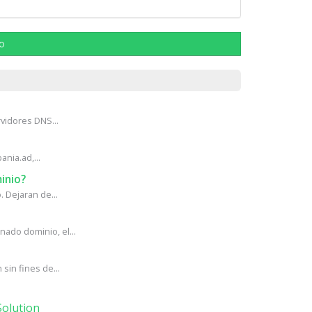
lo
vidores DNS...
ania.ad,...
inio?
 Dejaran de...
ado dominio, el...
in fines de...
olution