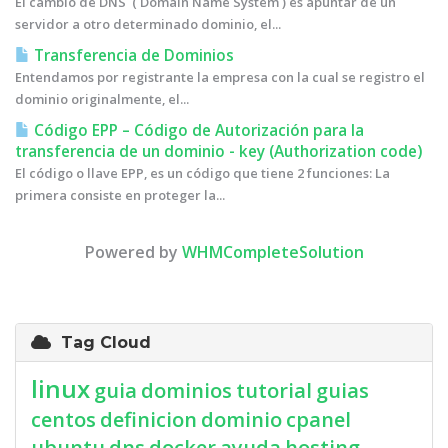
El cambio de DNS ( Domain Name System ) es apuntar de un
servidor a otro determinado dominio, el...
Transferencia de Dominios
Entendamos por registrante la empresa con la cual se registro el
dominio originalmente, el...
Código EPP – Código de Autorización para la
transferencia de un dominio - key (Authorization code)
El código o llave EPP, es un código que tiene 2 funciones: La
primera consiste en proteger la...
Powered by
WHMCompleteSolution
Tag Cloud
linux
guia
dominios
tutorial
guias
centos
definicion
dominio
cpanel
ubuntu
dns
docker
ayuda
hosting