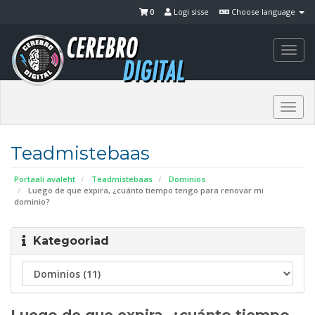
0
Logi sisse
Choose language
Togg
navi
Togg
navi
Teadmistebaas
Portaali avaleht
Teadmistebaas
Dominios
Luego de que expira, ¿cuánto tiempo tengo para renovar mi
dominio?
Kategooriad