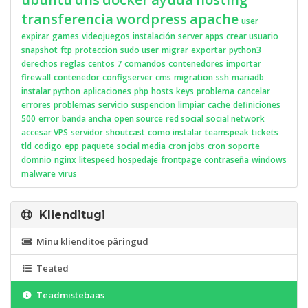
transferencia
wordpress
apache
user
expirar
games
videojuegos
instalación
server apps
crear usuario
snapshot
ftp
proteccion
sudo user
migrar
exportar
python3
derechos
reglas
centos 7
comandos
contenedores
importar
firewall
contenedor
configserver
cms
migration
ssh
mariadb
instalar python
aplicaciones
php
hosts
keys
problema
cancelar
errores
problemas
servicio
suspencion
limpiar
cache
definiciones
500
error
banda ancha
open source
red social
social network
accesar VPS
servidor
shoutcast
como instalar
teamspeak
tickets
tld
codigo
epp
paquete
social media
cron jobs
cron
soporte
domnio
nginx
litespeed
hospedaje
frontpage
contraseña
windows
malware
virus
Klienditugi
Minu klienditoe päringud
Teated
Teadmistebaas