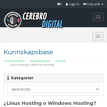
0
Logg inn
Velg språk
Togg
navi
Togg
navi
Kunnskapsbase
Kundeområdet
Kunnskapsbase
General
¿Linux Hosting o Windows Hosting?
Kategorier
¿Linux Hosting o Windows Hosting?