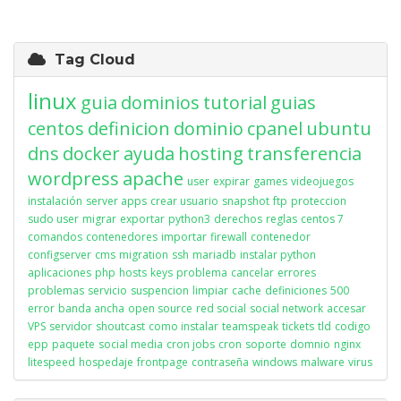
Tag Cloud
linux
guia
dominios
tutorial
guias
centos
definicion
dominio
cpanel
ubuntu
dns
docker
ayuda
hosting
transferencia
wordpress
apache
user
expirar
games
videojuegos
instalación
server apps
crear usuario
snapshot
ftp
proteccion
sudo user
migrar
exportar
python3
derechos
reglas
centos 7
comandos
contenedores
importar
firewall
contenedor
configserver
cms
migration
ssh
mariadb
instalar python
aplicaciones
php
hosts
keys
problema
cancelar
errores
problemas
servicio
suspencion
limpiar
cache
definiciones
500
error
banda ancha
open source
red social
social network
accesar
VPS
servidor
shoutcast
como instalar
teamspeak
tickets
tld
codigo
epp
paquete
social media
cron jobs
cron
soporte
domnio
nginx
litespeed
hospedaje
frontpage
contraseña
windows
malware
virus