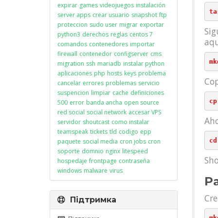
expirar
games
videojuegos
instalación
server apps
crear usuario
snapshot
ftp
proteccion
sudo user
migrar
exportar
Sig
python3
derechos
reglas
centos 7
aqu
comandos
contenedores
importar
firewall
contenedor
configserver
cms
migration
ssh
mariadb
instalar python
aplicaciones
php
hosts
keys
problema
Cop
cancelar
errores
problemas
servicio
suspencion
limpiar
cache
definiciones
500
error
banda ancha
open source
red social
social network
accesar VPS
Aho
servidor
shoutcast
como instalar
teamspeak
tickets
tld
codigo
epp
paquete
social media
cron jobs
cron
soporte
domnio
nginx
litespeed
Sho
hospedaje
frontpage
contraseña
windows
malware
virus
Pa
Cre
Підтримка
mk