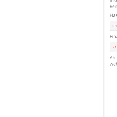
int
Re
Has
Fin
Aho
web