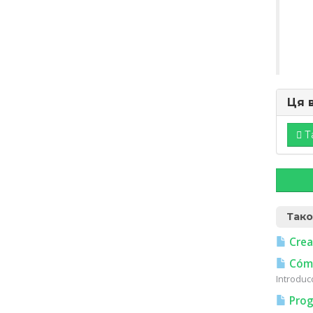
Ця 
Т
Тако
Crea
Cómo
Introduc
Prog