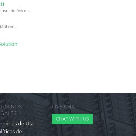
t)
usuario único....
cil con...
olution
ERMINOS
LIVE CHAT
EGALES
CHAT WITH US
rminos de Uso
líticas de