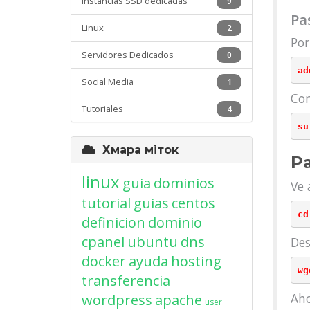
Instancias SSD dedicadas
9
Pa
Linux
2
Por
Servidores Dedicados
0
Social Media
1
Com
Tutoriales
4
Хмара міток
Pa
linux
guia
dominios
Ve 
tutorial
guias
centos
definicion
dominio
cpanel
ubuntu
dns
Des
docker
ayuda
hosting
transferencia
Aho
wordpress
apache
user