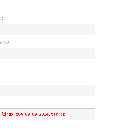
o:
ario: