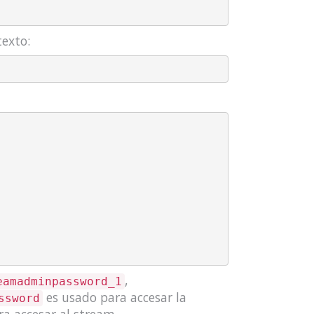
texto:
,
eamadminpassword_1
es usado para accesar la
ssword