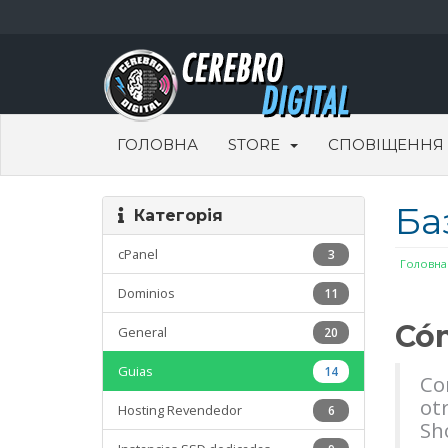
ГОЛОВНА
STORE
СПОВІЩЕННЯ
Ба
Категорія
cPanel
3
Головна
Dominios
11
Cóm
General
20
Guias
14
Co
ot
Hosting Revendedor
6
Sh