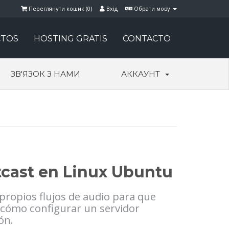
Переглянути кошик (
0
)
Вхід
Обрати мову
TOS
HOSTING GRATIS
CONTACTO
ЗВ'ЯЗОК З НАМИ
АККАУНТ
tcast en Linux Ubuntu
propios flujos de audio para que
 cómo configurar un servidor
ón.