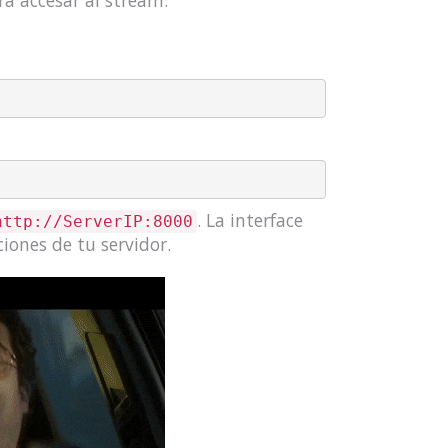
a accesar al stream.
. La interface
http://ServerIP:8000
iones de tu servidor.