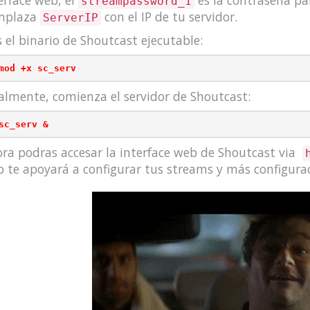
erface web, el
es la contraseña par
streampassword_1
mplaza
con el IP de tu servidor.
ServerIP
 el binario de Shoutcast ejecutable:
almente, comienza el servidor de Shoutcast:
ra podras accesar la interface web de Shoutcast via
 te apoyará a configurar tus streams y más configurac