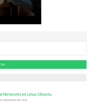
ттю
al Network) en Linux Ubuntu
rramienta de red...