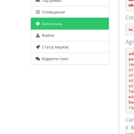
Підтримка
Сповіщення
Cre
База знань
Файли
Agr
Статус мережі
ad
Відкрити тікет
pa
re
st
st
st
st
lo
w3
ba
Cam
y
s