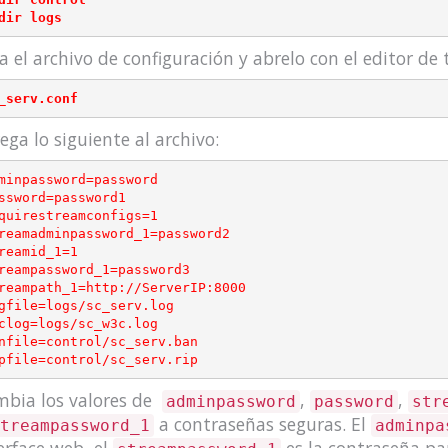
a el archivo de configuración y abrelo con el editor de 
ega lo siguiente al archivo:
minpassword=password

ssword=password1

quirestreamconfigs=1

reamadminpassword_1=password2

reamid_1=1

reampassword_1=password3

reampath_1=http://ServerIP:8000

gfile=logs/sc_serv.log

clog=logs/sc_w3c.log

nfile=control/sc_serv.ban

bia los valores de
,
,
adminpassword
password
str
a contraseñas seguras. El
treampassword_1
adminpa