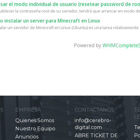
ar el modo individual de usuario (resetear password de roo
tablecer la contraseña root de su servidor, tendrá que arrancar en modo de 
instalar un server para Minecraft en Linux
alar un servidor de Minecraft en Linux (Ubuntu) es una tarea relativamente fá
Powered by
WHMCompleteS
ES
EMPRESA
CONTACTANOS
T
L
Quienes Somos
info@cerebro-
digital.com
Te
Nuestro Equipo
ABRE TICKET DE
Po
Anuncios