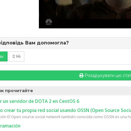
відповідь Вам допомогла?
ак
Ні
Роздрукувати цю ста
ж прочитайте
r un servidor de DOTA 2 en CentOS 6
 crear tu propia red social usando OSSN (Open Source Soci
ción El Open source social network también conocida como OSSN es una he
ramación