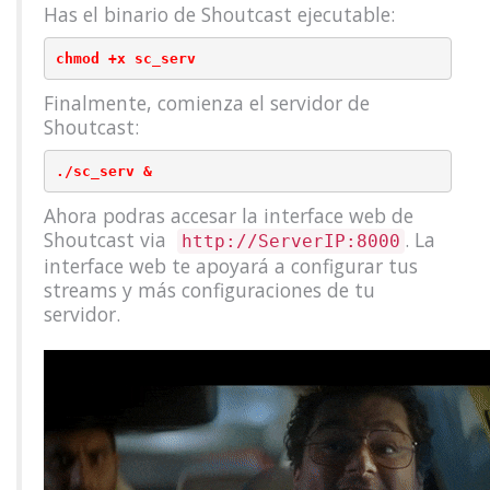
Has el binario de Shoutcast ejecutable:
Finalmente, comienza el servidor de
Shoutcast:
Ahora podras accesar la interface web de
Shoutcast via
. La
http://ServerIP:8000
interface web te apoyará a configurar tus
streams y más configuraciones de tu
servidor.