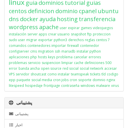
linux
guia
dominios
tutorial
guias
centos
definicion
dominio
cpanel
ubuntu
dns
docker
ayuda
hosting
transferencia
wordpress
apache
user
expirar
games
videojuegos
instalación
server apps
crear usuario
snapshot
ftp
proteccion
sudo user
migrar
exportar
python3
derechos
reglas
centos 7
comandos
contenedores
importar
firewall
contenedor
configserver
cms
migration
ssh
mariadb
instalar python
aplicaciones
php
hosts
keys
problema
cancelar
errores
problemas
servicio
suspencion
limpiar
cache
definiciones
500
error
banda ancha
open source
red social
social network
accesar
VPS
servidor
shoutcast
como instalar
teamspeak
tickets
tld
codigo
epp
paquete
social media
cron jobs
cron
soporte
domnio
nginx
litespeed
hospedaje
frontpage
contraseña
windows
malware
virus
پشتیبانی
پشتیبانی
اخبار