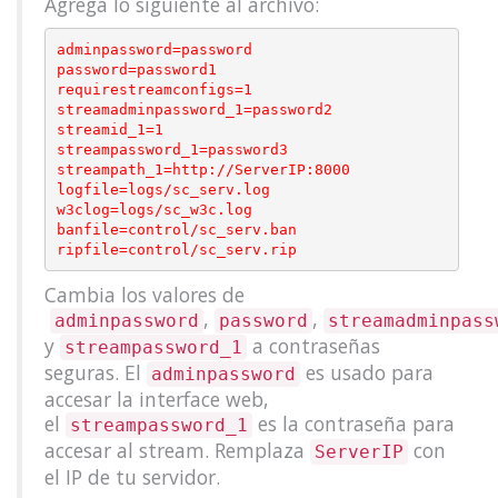
Agrega lo siguiente al archivo:
adminpassword=password

password=password1

requirestreamconfigs=1

streamadminpassword_1=password2

streamid_1=1

streampassword_1=password3

streampath_1=http://ServerIP:8000

logfile=logs/sc_serv.log

w3clog=logs/sc_w3c.log

banfile=control/sc_serv.ban

Cambia los valores de
,
,
adminpassword
password
streamadminpass
y
a contraseñas
streampassword_1
seguras. El
es usado para
adminpassword
accesar la interface web,
el
es la contraseña para
streampassword_1
accesar al stream. Remplaza
con
ServerIP
el IP de tu servidor.