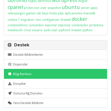
dominio
wordpress
reglas
derechos
migrar
cpanel
ubuntu
proteccion
user
snapshot
server apps
videojuegos
games
ssh
keys
hosts
php
aplicaciones
mariadb
docker
centos 7
migration
cms
configserver
firewall
contenedores
comandos
exportar
importar
contenedor
problema
instalación
crear usuario
sudo user
python3
instalar python
Destek
Destek Bildirimlerim
Duyurular
Bilgi Bankası
Dosyalar
Sunucu/Ağ Durumu
Yeni Destek Bildirimi