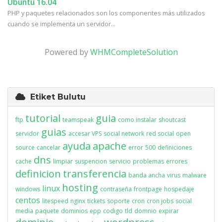
Ubuntu 16.04
PHP y paquetes relacionados son los componentes más utilizados
cuando se implementa un servidor...
Powered by
WHMCompleteSolution
Etiket Bulutu
tutorial
guia
ftp
teamspeak
como instalar
shoutcast
guias
servidor
accesar VPS
social network
red social
open
ayuda
apache
source
cancelar
error
500
definiciones
dns
cache
limpiar
suspencion
servicio
problemas
errores
definicion
transferencia
banda ancha
virus
malware
hosting
linux
windows
contraseña
frontpage
hospedaje
centos
litespeed
nginx
tickets
soporte
cron
cron jobs
social
media
paquete
dominios
epp
codigo
tld
domnio
expirar