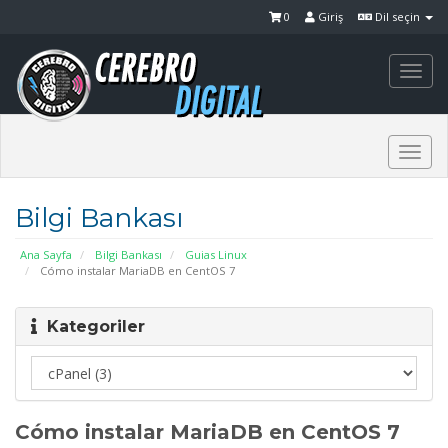
0
Giriş
Dil seçin
Togg
navi
Togg
navi
Bilgi Bankası
Ana Sayfa
Bilgi Bankası
Guias Linux
Cómo instalar MariaDB en CentOS 7
Kategoriler
Cómo instalar MariaDB en CentOS 7