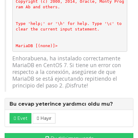
Copyright (c) 2000, 2014, Oracle, Monty Prog
ram Ab and others.

Type 'help;' or '\h' for help. Type '\c' to 
clear the current input statement.

MariaDB [(none)]>
Enhorabuena, ha instalado correctamente
MariaDB en CentOS 7. Si tiene un error con
respecto a la conexión, asegúrese de que
MariaDB se está ejecutando repitiendo el
principio del paso 2. ¡Disfrute!
Bu cevap yeterince yardımcı oldu mu?
Evet
Hayır