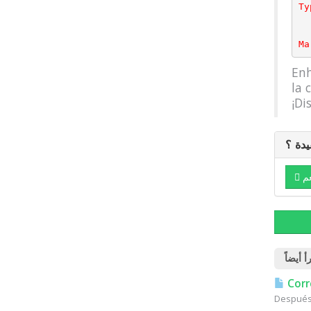
Ty
Ma
Enh
la 
¡Di
يدة ؟
م
Corr
Después 