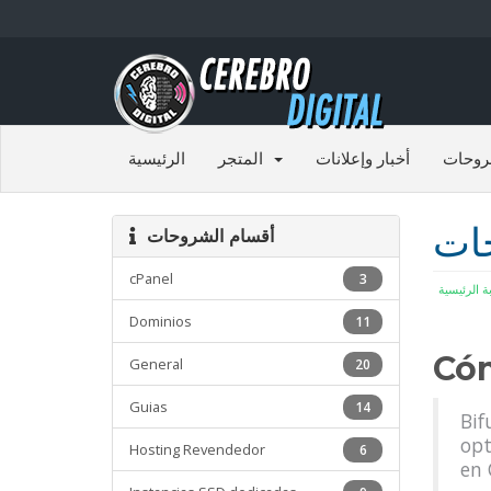
روحات
أخبار وإعلانات
المتجر
الرئيسية
حات
أقسام الشروحات
cPanel
3
بة الرئيسية
Dominios
11
Cóm
General
20
Guias
14
Bif
opt
Hosting Revendedor
6
en 