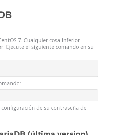
aDB
CentOS 7. Cualquier cosa inferior
or. Ejecute el siguiente comando en su
 comando:
e configuración de su contraseña de
ariaDB (última version)