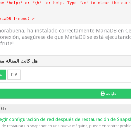
pe 'help;' or '\h' for help. Type '\c' to clear the curr
riaDB [(none)]>
orabuena, ha instalado correctamente MariaDB en Cent
conexión, asegúrese de que MariaDB se está ejecutando 
sfrute!
هل كانت المقالة مف
لا
نع
طباعة
اقرأ أيضاً :
egir configuración de red después de restauración de Snaps
de restaurar un snapshot en una nueva máquina, puede encontrar proble