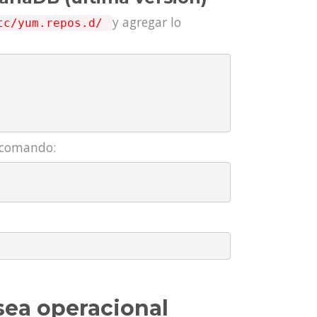
y agregar lo
tc/yum.repos.d/
e comando:
sea operacional