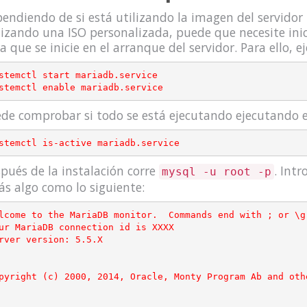
endiendo de si está utilizando la imagen del servidor
lizando una ISO personalizada, puede que necesite in
a que se inicie en el arranque del servidor. Para ello, ej
stemctl start mariadb.service

de comprobar si todo se está ejecutando ejecutando 
pués de la instalación corre
. Int
mysql -u root -p
ás algo como lo siguiente:
lcome to the MariaDB monitor.  Commands end with ; or \g.
ur MariaDB connection id is XXXX

rver version: 5.5.X

pyright (c) 2000, 2014, Oracle, Monty Program Ab and othe