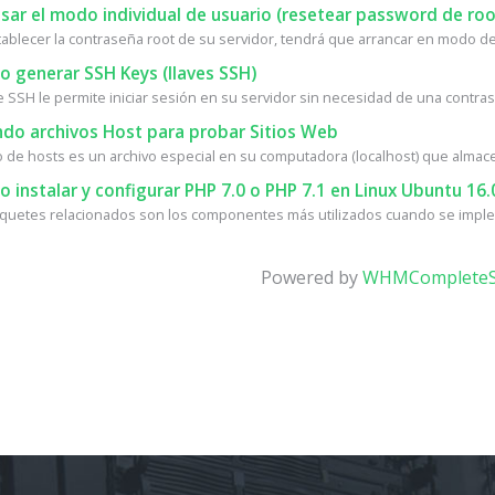
ar el modo individual de usuario (resetear password de roo
tablecer la contraseña root de su servidor, tendrá que arrancar en modo de 
 generar SSH Keys (llaves SSH)
e SSH le permite iniciar sesión en su servidor sin necesidad de una contrase
do archivos Host para probar Sitios Web
vo de hosts es un archivo especial en su computadora (localhost) que almace
instalar y configurar PHP 7.0 o PHP 7.1 en Linux Ubuntu 16.
quetes relacionados son los componentes más utilizados cuando se implem
Powered by
WHMCompleteS