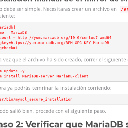
o debe ser simple. Necesitaras crear un archivo en
/e
uiente:
ariadb] 

me = MariaDB 

seurl = http://yum.mariadb.org/10.0/centos7-amd64 

gkey=https://yum.mariadb.org/RPM-GPG-KEY-MariaDB 

 vez que el archivo ha sido creado, correr el siguient
m update -y

ra ya podrás temrinar la instalación corriendo:
todo salió bien, procede con el siguiente paso.
aso 2: Verificar que MariaDB 