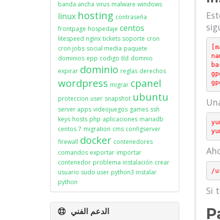
banda ancha
virus
malware
windows
hosting
Est
linux
contraseña
sig
centos
frontpage
hospedaje
litespeed
nginx
tickets
soporte
cron
[m
cron jobs
social media
paquete
na
dominios
epp
codigo
tld
domnio
ba
dominio
expirar
reglas
derechos
gp
wordpress
cpanel
migrar
ubuntu
proteccion
user
snapshot
Una
server apps
videojuegos
games
ssh
keys
hosts
php
aplicaciones
mariadb
yu
centos 7
migration
cms
configserver
docker
firewall
contenedores
Aho
comandos
exportar
importar
contenedor
problema
instalación
crear
usuario
sudo user
python3
instalar
python
Si 
P
الدعم الفني