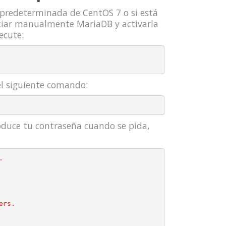
 predeterminada de CentOS 7 o si está
iciar manualmente MariaDB y activarla
ecute:
el siguiente comando:
roduce tu contraseña cuando se pida,


rs.
