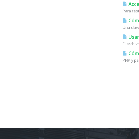
Acces
Para res
Cómo
Una clav
Usan
El archi
Cómo 
PHP y pa