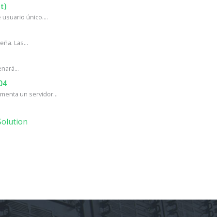
t)
usuario único....
ña. Las...
nará...
04
enta un servidor...
olution