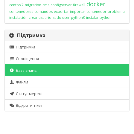
docker
centos 7
migration
cms
configserver
firewall
contenedores
comandos
exportar
importar
contenedor
problema
instalación
crear usuario
sudo user
python3
instalar python
Підтримка
Підтримка
Сповіщення
База знань
Файли
Статус мережі
Відкрити тікет