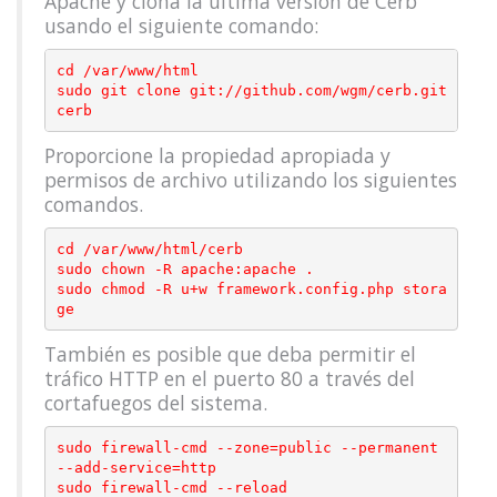
Apache y clona la ultima version de Cerb
usando el siguiente comando:
cd /var/www/html

sudo git clone git://github.com/wgm/cerb.git 
Proporcione la propiedad apropiada y
permisos de archivo utilizando los siguientes
comandos.
cd /var/www/html/cerb

sudo chown -R apache:apache .

sudo chmod -R u+w framework.config.php stora
También es posible que deba permitir el
tráfico HTTP en el puerto 80 a través del
cortafuegos del sistema.
sudo firewall-cmd --zone=public --permanent 
--add-service=http
