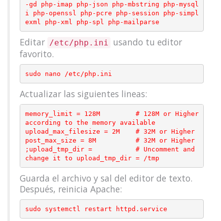
-gd php-imap php-json php-mbstring php-mysql
i php-openssl php-pcre php-session php-simpl
Editar
usando tu editor
/etc/php.ini
favorito.
Actualizar las siguientes lineas:
memory_limit = 128M         # 128M or Higher 
according to the memory available

upload_max_filesize = 2M    # 32M or Higher

post_max_size = 8M          # 32M or Higher

;upload_tmp_dir =           # Uncomment and 
Guarda el archivo y sal del editor de texto.
Después, reinicia Apache: