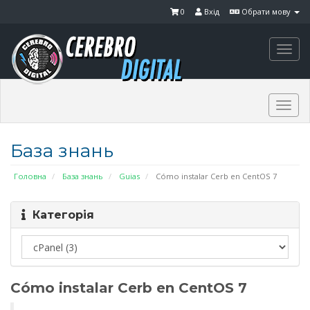
0
Вхід
Обрати мову
Togg
navi
Togg
navi
База знань
Головна
База знань
Guias
Cómo instalar Cerb en CentOS 7
Категорія
Cómo instalar Cerb en CentOS 7