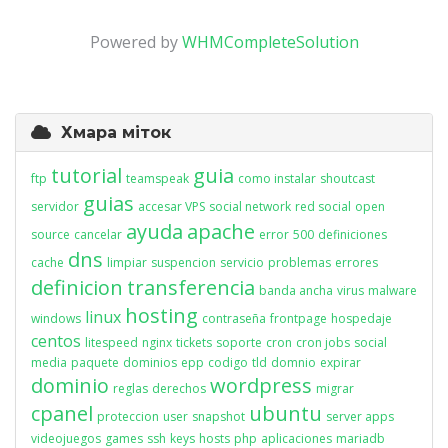
Powered by
WHMCompleteSolution
Хмара міток
tutorial
guia
ftp
teamspeak
como instalar
shoutcast
guias
servidor
accesar VPS
social network
red social
open
ayuda
apache
source
cancelar
error
500
definiciones
dns
cache
limpiar
suspencion
servicio
problemas
errores
definicion
transferencia
banda ancha
virus
malware
hosting
linux
windows
contraseña
frontpage
hospedaje
centos
litespeed
nginx
tickets
soporte
cron
cron jobs
social
media
paquete
dominios
epp
codigo
tld
domnio
expirar
dominio
wordpress
reglas
derechos
migrar
cpanel
ubuntu
proteccion
user
snapshot
server apps
videojuegos
games
ssh
keys
hosts
php
aplicaciones
mariadb